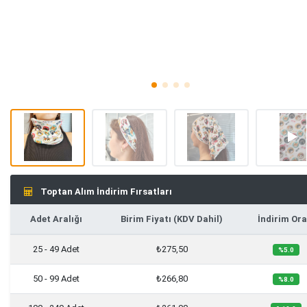
Toptan Alım İndirim Fırsatları
Adet Aralığı
Birim Fiyatı (KDV Dahil)
İndirim Ora
25 - 49 Adet
₺275,50
%5.0
50 - 99 Adet
₺266,80
%8.0