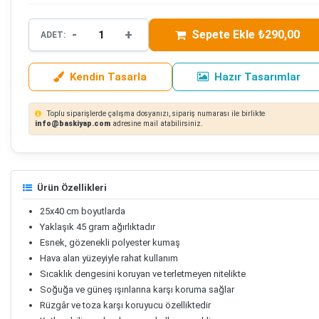
-
+
Sepete Ekle ₺290,00
ADET:
Kendin Tasarla
Hazır Tasarımlar
Toplu siparişlerde çalışma dosyanızı, sipariş numarası ile birlikte
info@baskiyap.com
adresine mail atabilirsiniz.
Ürün Özellikleri
25x40 cm boyutlarda
Yaklaşık 45 gram ağırlıktadır
Esnek, gözenekli polyester kumaş
Hava alan yüzeyiyle rahat kullanım
Sıcaklık dengesini koruyan ve terletmeyen nitelikte
Soğuğa ve güneş ışınlarına karşı koruma sağlar
Rüzgâr ve toza karşı koruyucu özelliktedir