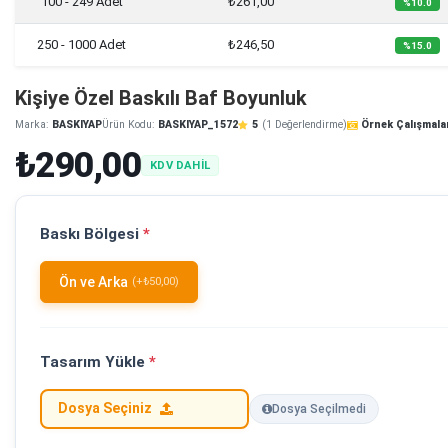
100 - 249 Adet
₺261,00
%10.0
250 - 1000 Adet
₺246,50
%15.0
Kişiye Özel Baskılı Baf Boyunluk
Marka:
BASKIYAP
Ürün Kodu:
BASKIYAP_1572
5
(1 Değerlendirme)
Örnek Çalışmala
₺290,00
KDV DAHİL
Baskı Bölgesi
*
Ön ve Arka
(+₺50,00)
Tasarım Yükle
*
Dosya Seçiniz
Dosya Seçilmedi