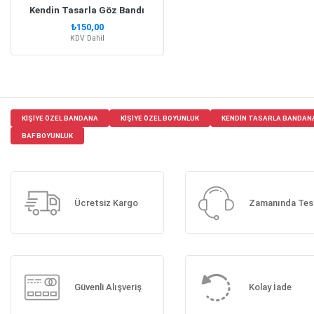
Kendin Tasarla Göz Bandı
₺150,00
KDV Dahil
KIŞIYE ÖZEL BANDANA
KIŞIYE ÖZEL BOYUNLUK
KENDIN TASARLA BANDAN
BAF BOYUNLUK
Ücretsiz Kargo
Zamanında Tes
Güvenli Alışveriş
Kolay İade