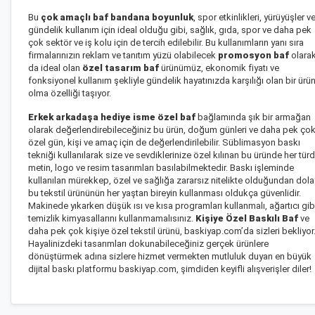
Bu
çok amaçlı baf bandana boyunluk
, spor etkinlikleri, yürüyüşler v
gündelik kullanım için ideal olduğu gibi, sağlık, gıda, spor ve daha pek
çok sektör ve iş kolu için de tercih edilebilir. Bu kullanımların yanı sıra
firmalarınızın reklam ve tanıtım yüzü olabilecek
promosyon baf
olara
da ideal olan
özel tasarım baf
ürünümüz, ekonomik fiyatı ve
fonksiyonel kullanım şekliyle gündelik hayatınızda karşılığı olan bir ürü
olma özelliği taşıyor.
Erkek arkadaşa hediye isme özel baf
bağlamında şık bir armağan
olarak değerlendirebileceğiniz bu ürün, doğum günleri ve daha pek ço
özel gün, kişi ve amaç için de değerlendirilebilir. Süblimasyon baskı
tekniği kullanılarak size ve sevdiklerinize özel kılınan bu üründe her tür
metin, logo ve resim tasarımları basılabilmektedir. Baskı işleminde
kullanılan mürekkep, özel ve sağlığa zararsız nitelikte olduğundan dola
bu tekstil ürününün her yaştan bireyin kullanması oldukça güvenlidir.
Makinede yıkarken düşük ısı ve kısa programları kullanmalı, ağartıcı gib
temizlik kimyasallarını kullanmamalısınız.
Kişiye Özel Baskılı Baf
ve
daha pek çok
kişiye özel tekstil ürünü
, baskiyap.com’da sizleri bekliyor
Hayalinizdeki tasarımları dokunabileceğiniz gerçek ürünlere
dönüştürmek adına sizlere hizmet vermekten mutluluk duyan en büyük
dijital baskı platformu baskiyap.com, şimdiden keyifli alışverişler diler!