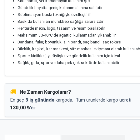
Katlanabilir, yer kaplamayan kullanım şekli
Gündelik hayatta geniş kullanım alanına sahiptir
Süblimasyon baskı tekniğiyle özelleştirilir
Baskıda kullanılan mürekkep sağlığa zararsızdır
Her türde metin, logo, tasarım ve resim basılabilir
Maksimum 30-40°C’de ağartıcı kullanmadan yıkanabilir
Bandana, fular, boyunluk, alın bandı, saç bandı, saç tokası
Bileklik, kaşkol, kar maskesi, yüz maskesi ekipmanı olarak kullanılabi
Spor etkinlikleri, yürüyüşler ve gündelik kullanım için ideal
Sağlık, gıda, spor ve daha pek çok sektörde kullanılabilir
Ne Zaman Kargolanır?
En geç
3 iş gününde
kargoda.
Tüm ürünlerde kargo ücreti
130,00 ₺
'dir.