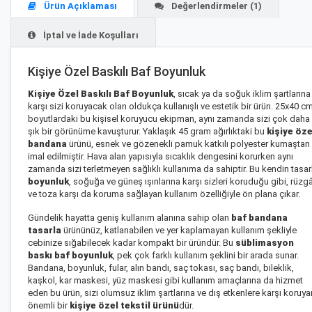
Ürün Açıklaması
Değerlendirmeler (1)
İptal ve İade Koşulları
Kişiye Özel Baskılı Baf Boyunluk
Kişiye Özel Baskılı Baf Boyunluk
, sıcak ya da soğuk iklim şartlarına
karşı sizi koruyacak olan oldukça kullanışlı ve estetik bir ürün. 25x40 c
boyutlardaki bu kişisel koruyucu ekipman, aynı zamanda sizi çok daha
şık bir görünüme kavuşturur. Yaklaşık 45 gram ağırlıktaki bu
kişiye öze
bandana
ürünü, esnek ve gözenekli pamuk katkılı polyester kumaştan
imal edilmiştir. Hava alan yapısıyla sıcaklık dengesini korurken aynı
zamanda sizi terletmeyen sağlıklı kullanıma da sahiptir. Bu kendin tasar
boyunluk
, soğuğa ve güneş ışınlarına karşı sizleri koruduğu gibi, rüzg
ve toza karşı da koruma sağlayan kullanım özelliğiyle ön plana çıkar.
Gündelik hayatta geniş kullanım alanına sahip olan
baf bandana
tasarla
ürününüz, katlanabilen ve yer kaplamayan kullanım şekliyle
cebinize sığabilecek kadar kompakt bir üründür. Bu
süblimasyon
baskı baf boyunluk
, pek çok farklı kullanım şeklini bir arada sunar.
Bandana, boyunluk, fular, alın bandı, saç tokası, saç bandı, bileklik,
kaşkol, kar maskesi, yüz maskesi gibi kullanım amaçlarına da hizmet
eden bu ürün, sizi olumsuz iklim şartlarına ve dış etkenlere karşı koruya
önemli bir
kişiye özel tekstil ürünü
dür.