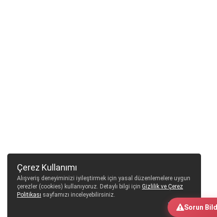
Çerez Kullanımı
Alışveriş deneyiminizi iyileştirmek için yasal düzenlemelere uygun
çerezler (cookies) kullanıyoruz. Detaylı bilgi için
Gizlilik ve Çerez
Politikası
sayfamızı inceleyebilirsiniz.
Tamam
Sorun Bild