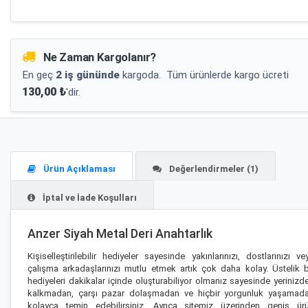
Ne Zaman Kargolanır?
En geç
2 iş gününde
kargoda.
Tüm ürünlerde kargo ücreti
130,00 ₺
'dir.
Ürün Açıklaması
Değerlendirmeler (1)
İptal ve İade Koşulları
Anzer Siyah Metal Deri Anahtarlık
Kişiselleştirilebilir hediyeler sayesinde yakınlarınızı, dostlarınızı ve
çalışma arkadaşlarınızı mutlu etmek artık çok daha kolay. Üstelik 
hediyeleri dakikalar içinde oluşturabiliyor olmanız sayesinde yerinizd
kalkmadan, çarşı pazar dolaşmadan ve hiçbir yorgunluk yaşamad
kolayca temin edebilirsiniz. Ayrıca sitemiz üzerinden geniş ür