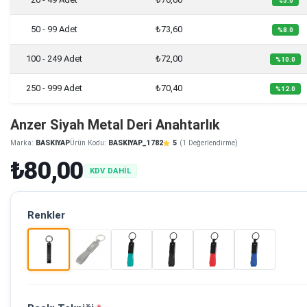
%5.0
50 - 99 Adet
₺73,60
%8.0
100 - 249 Adet
₺72,00
%10.0
250 - 999 Adet
₺70,40
%12.0
Anzer Siyah Metal Deri Anahtarlık
Marka:
BASKIYAP
Ürün Kodu:
BASKIYAP_1782
5
(1 Değerlendirme)
₺80,00
KDV DAHİL
Renkler