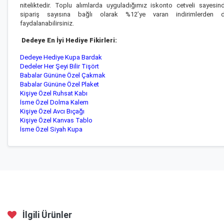
niteliktedir. Toplu alımlarda uyguladığımız iskonto cetveli sayesin
sipariş sayısına bağlı olarak %12’ye varan indirimlerden 
faydalanabilirsiniz.
Dedeye En İyi Hediye Fikirleri:
Dedeye Hediye Kupa Bardak
Dedeler Her Şeyi Bilir Tişört
Babalar Gününe Özel Çakmak
Babalar Gününe Özel Plaket
Kişiye Özel Ruhsat Kabı
İsme Özel Dolma Kalem
Kişiye Özel Avcı Bıçağı
Kişiye Özel Kanvas Tablo
İsme Özel Siyah Kupa
İlgili Ürünler