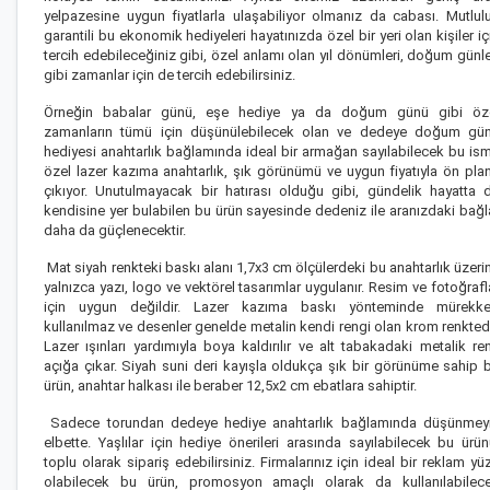
yelpazesine uygun fiyatlarla ulaşabiliyor olmanız da cabası. Mutlul
garantili bu ekonomik hediyeleri hayatınızda özel bir yeri olan kişiler iç
tercih edebileceğiniz gibi, özel anlamı olan yıl dönümleri, doğum günle
gibi zamanlar için de tercih edebilirsiniz.
Örneğin babalar günü, eşe hediye ya da doğum günü gibi öz
zamanların tümü için düşünülebilecek olan ve dedeye doğum gü
hediyesi anahtarlık bağlamında ideal bir armağan sayılabilecek bu is
özel lazer kazıma anahtarlık, şık görünümü ve uygun fiyatıyla ön pla
çıkıyor. Unutulmayacak bir hatırası olduğu gibi, gündelik hayatta 
kendisine yer bulabilen bu ürün sayesinde dedeniz ile aranızdaki bağl
daha da güçlenecektir.
Mat siyah renkteki baskı alanı 1,7x3 cm ölçülerdeki bu anahtarlık üzeri
yalnızca yazı, logo ve vektörel tasarımlar uygulanır. Resim ve fotoğrafl
için uygun değildir. Lazer kazıma baskı yönteminde mürekk
kullanılmaz ve desenler genelde metalin kendi rengi olan krom renktedi
Lazer ışınları yardımıyla boya kaldırılır ve alt tabakadaki metalik re
açığa çıkar. Siyah suni deri kayışla oldukça şık bir görünüme sahip 
ürün, anahtar halkası ile beraber 12,5x2 cm ebatlara sahiptir.
Sadece torundan dedeye hediye anahtarlık bağlamında düşünmey
elbette.
Yaşlılar için hediye önerileri
arasında sayılabilecek bu ürün
toplu olarak sipariş edebilirsiniz. Firmalarınız için ideal bir reklam yü
olabilecek bu ürün, promosyon amaçlı olarak da kullanılabilec