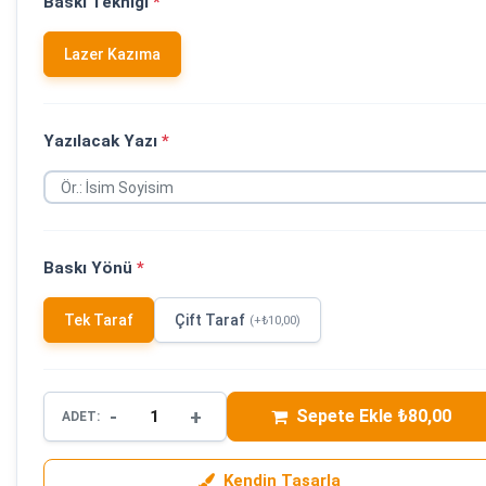
Baskı Tekniği
*
Lazer Kazıma
Yazılacak Yazı
*
Baskı Yönü
*
Tek Taraf
Çift Taraf
(+₺10,00)
-
+
Sepete Ekle ₺80,00
ADET:
Kendin Tasarla