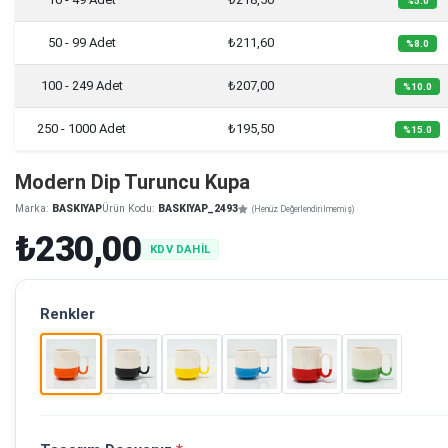
%5.0
50 - 99 Adet
₺211,60
%8.0
100 - 249 Adet
₺207,00
%10.0
250 - 1000 Adet
₺195,50
%15.0
Modern Dip Turuncu Kupa
Marka:
BASKIYAP
Ürün Kodu:
BASKIYAP_2493
(Henüz Değerlendirilmemiş)
₺230,00
KDV DAHİL
Renkler