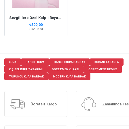
Sevgililere Özel Kalpli Beyaz Kupa Bardak Set
₺300,00
KDV Dahil
KUPA
BASKILI KUPA
BASKILI KUPA BARDAK
KUPANI TASARLA
KIŞISEL KUPA TASARIMI
ÖĞRETMEN KUPASI
ÖĞRETMENE HEDIYE
TURUNCU KUPA BARDAK
MODERN KUPA BARDAK
Ücretsiz Kargo
Zamanında Tes