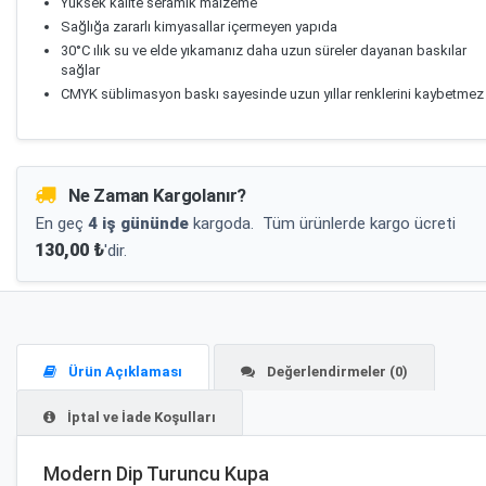
Yüksek kalite seramik malzeme
Sağlığa zararlı kimyasallar içermeyen yapıda
30°C ılık su ve elde yıkamanız daha uzun süreler dayanan baskılar
sağlar
CMYK süblimasyon baskı sayesinde uzun yıllar renklerini kaybetmez
Ne Zaman Kargolanır?
En geç
4 iş gününde
kargoda.
Tüm ürünlerde kargo ücreti
130,00 ₺
'dir.
Ürün Açıklaması
Değerlendirmeler (0)
İptal ve İade Koşulları
Modern Dip Turuncu Kupa