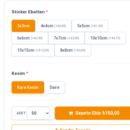
Sticker Ebatları
*
3x3cm
4x4cm
5x5cm
(+₺0,80)
(+₺1,30)
6x6cm
7x7cm
10x10cm
(+₺2,30)
(+₺2,80)
(+₺4,75)
15x15cm
8x8cm
(+₺12,50)
(+₺3,00)
Kesim
*
Kare Kesim
Daire
Sepete Ekle ₺150,00
ADET: