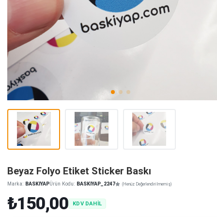
Beyaz Folyo Etiket Sticker Baskı
Marka:
BASKIYAP
Ürün Kodu:
BASKIYAP_2247
(Henüz Değerlendirilmemiş)
₺150,00
KDV DAHİL