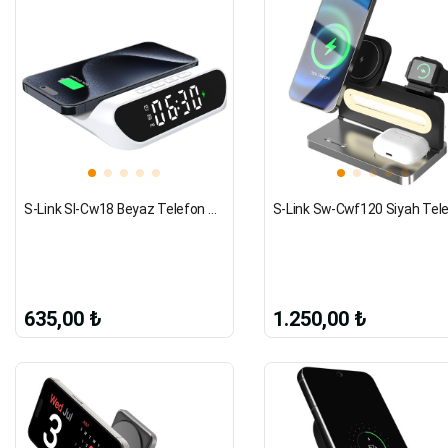
S-Link Sl-Cw18 Beyaz Telefon Uyumlu 15W Lcd Ekran Double Alarmlı Kablosuz Şarj Cihazı
635,00 ₺
1.250,00 ₺