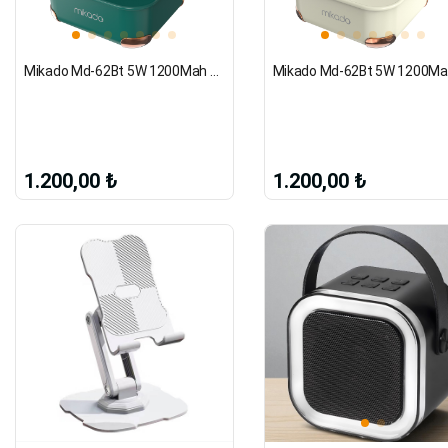
Mikado Md-62Bt 5W 1200Mah Yeşil Tf Kart + Bluetooth Destekli Klasik Retro Müzik Kutusu
1.200,00 ₺
1.200,00 ₺