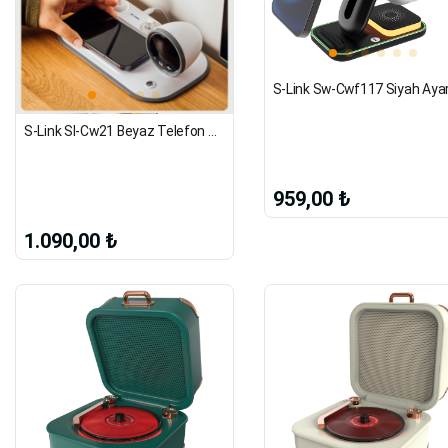
S-Link Sl-Cw21 Beyaz Telefon Uyumlu Fast Şarj 15W Ayarlanabilir Led Işıklı Lcd Ekran Double Alarmlı
959,00 ₺
1.090,00 ₺