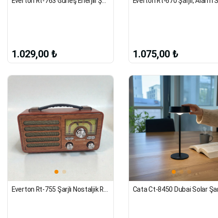
Everton Rt-763 Güneş Enerjili Şarjlı Radyo Rgb Işıklı
1.029,00 ₺
1.075,00 ₺
Everton Rt-755 Şarjlı Nostaljik Radyo – Fm/Am/Sw, Bluetooth, Usb, Tf Kart Destekli