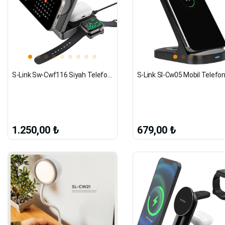
S-Link Sw-Cwf116 Siyah Telefon Kulaklık Akıllı Saat 15W 3 İn 1 Magsafe Qi2 Kablosuz Şarj Cihazı
1.250,00 ₺
679,00 ₺