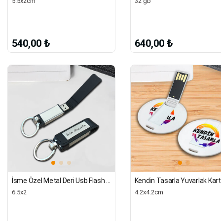
5.5x2cm
32 gb
540,00 ₺
640,00 ₺
İsme Özel Metal Deri Usb Flash Bellek | 32 Gb
6.5x2
4.2x4.2cm