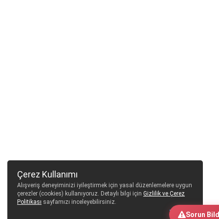
Çerez Kullanımı
Alışveriş deneyiminizi iyileştirmek için yasal düzenlemelere uygun
çerezler (cookies) kullanıyoruz. Detaylı bilgi için
Gizlilik ve Çerez
Politikası
sayfamızı inceleyebilirsiniz.
Tamam
Sorun Bild