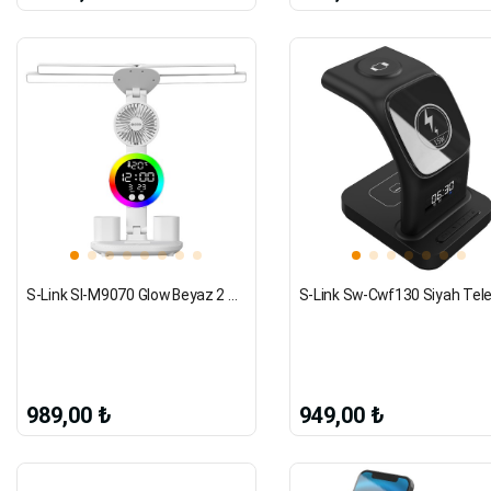
S-Link Sl-M9070 Glow Beyaz 2 Renk Dokunmatik Led Lamba Saat, Fan, Alarm, Derece Kalemlikli Masa Lamb
989,00 ₺
949,00 ₺