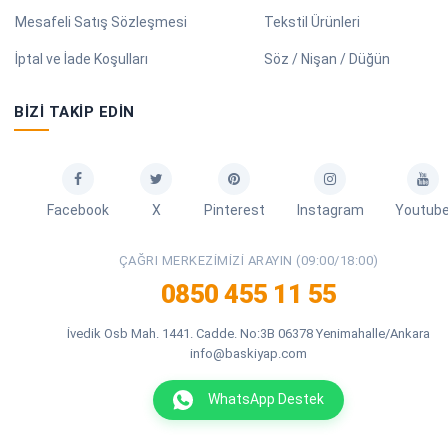
Mesafeli Satış Sözleşmesi
Tekstil Ürünleri
İptal ve İade Koşulları
Söz / Nişan / Düğün
BIZI TAKIP EDIN
Facebook
X
Pinterest
Instagram
Youtub
ÇAĞRI MERKEZIMIZI ARAYIN (09:00/18:00)
0850 455 11 55
İvedik Osb Mah. 1441. Cadde. No:3B 06378 Yenimahalle/Ankara
info@baskiyap.com
WhatsApp Destek