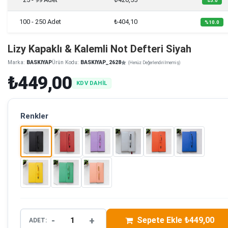
%5.0
100 - 250 Adet
₺404,10
%10.0
Lizy Kapaklı & Kalemli Not Defteri Siyah
Marka:
BASKIYAP
Ürün Kodu:
BASKIYAP_2628
(Henüz Değerlendirilmemiş)
₺449,00
KDV DAHİL
Renkler
-
+
Sepete Ekle ₺449,00
ADET: