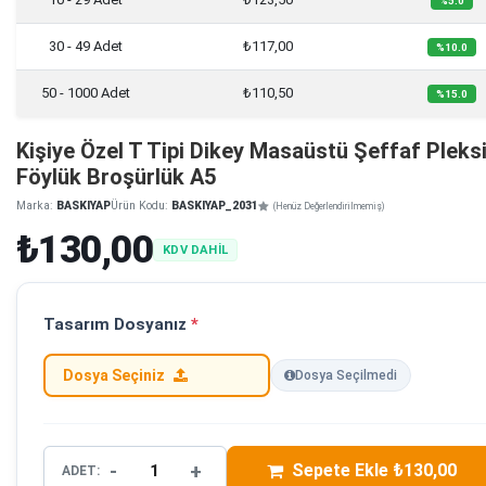
%5.0
30 - 49 Adet
₺117,00
%10.0
50 - 1000 Adet
₺110,50
%15.0
Kişiye Özel T Tipi Dikey Masaüstü Şeffaf Pleks
Föylük Broşürlük A5
Marka:
BASKIYAP
Ürün Kodu:
BASKIYAP_2031
(Henüz Değerlendirilmemiş)
₺130,00
KDV DAHİL
Tasarım Dosyanız
*
Dosya Seçiniz
Dosya Seçilmedi
-
+
Sepete Ekle ₺130,00
ADET: