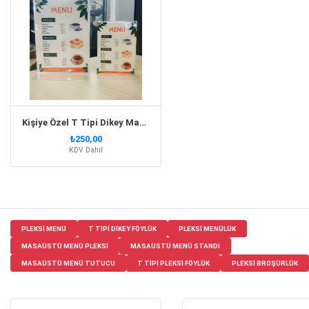
Kişiye Özel T Tipi Dikey Masaüstü Şeffaf Pleksi Föylük Broşürlük A4
₺250,00
KDV Dahil
PLEKSI MENÜ
T TIPI DIKEY FÖYLÜK
PLEKSI MENÜLÜK
MASAÜSTÜ MENÜ PLEKSI
MASAÜSTÜ MENÜ STANDI
MASAÜSTÜ MENÜ TUTUCU
T TIPI PLEKSI FÖYLÜK
PLEKSI BROŞÜRLÜK