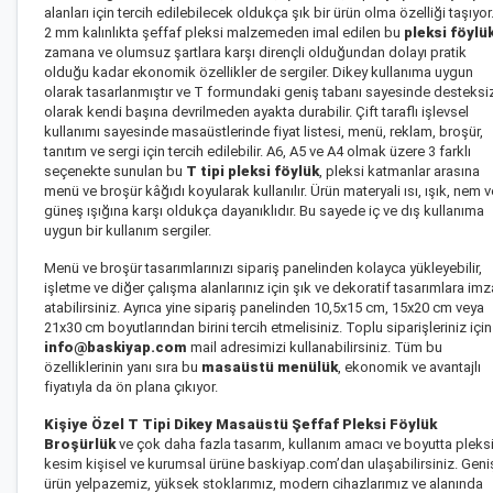
alanları için tercih edilebilecek oldukça şık bir ürün olma özelliği taşıyor
2 mm kalınlıkta şeffaf pleksi malzemeden imal edilen bu
pleksi föylü
zamana ve olumsuz şartlara karşı dirençli olduğundan dolayı pratik
olduğu kadar ekonomik özellikler de sergiler. Dikey kullanıma uygun
olarak tasarlanmıştır ve T formundaki geniş tabanı sayesinde desteksi
olarak kendi başına devrilmeden ayakta durabilir. Çift taraflı işlevsel
kullanımı sayesinde masaüstlerinde fiyat listesi, menü, reklam, broşür,
tanıtım ve sergi için tercih edilebilir. A6, A5 ve A4 olmak üzere 3 farklı
seçenekte sunulan bu
T tipi pleksi föylük
, pleksi katmanlar arasına
menü ve broşür kâğıdı koyularak kullanılır. Ürün materyali ısı, ışık, nem v
güneş ışığına karşı oldukça dayanıklıdır. Bu sayede iç ve dış kullanıma
uygun bir kullanım sergiler.
Menü ve broşür tasarımlarınızı sipariş panelinden kolayca yükleyebilir,
işletme ve diğer çalışma alanlarınız için şık ve dekoratif tasarımlara imz
atabilirsiniz. Ayrıca yine sipariş panelinden 10,5x15 cm, 15x20 cm veya
21x30 cm boyutlarından birini tercih etmelisiniz. Toplu siparişleriniz için
info@baskiyap.com
mail adresimizi kullanabilirsiniz. Tüm bu
özelliklerinin yanı sıra bu
masaüstü menülük
, ekonomik ve avantajlı
fiyatıyla da ön plana çıkıyor.
Kişiye Özel T Tipi Dikey Masaüstü Şeffaf Pleksi Föylük
Broşürlük
ve çok daha fazla tasarım, kullanım amacı ve boyutta pleks
kesim kişisel ve kurumsal ürüne baskiyap.com’dan ulaşabilirsiniz. Geni
ürün yelpazemiz, yüksek stoklarımız, modern cihazlarımız ve alanında