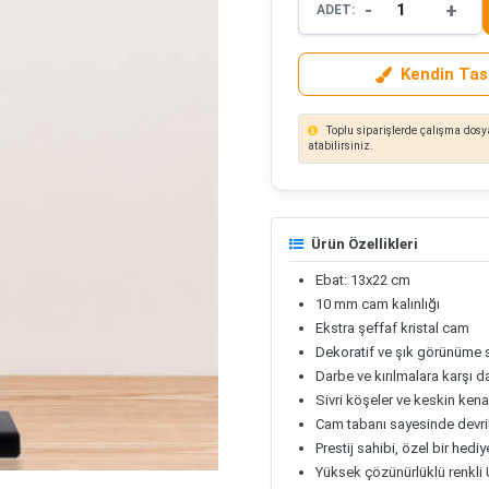
-
+
ADET:
Kendin Tas
Toplu siparişlerde çalışma dosya
atabilirsiniz.
Ürün Özellikleri
Ebat: 13x22 cm
10 mm cam kalınlığı
Ekstra şeffaf kristal cam
Dekoratif ve şık görünüme s
Darbe ve kırılmalara karşı da
Sivri köşeler ve keskin kenar
Cam tabanı sayesinde devri
Prestij sahibi, özel bir hedi
Yüksek çözünürlüklü renkli U