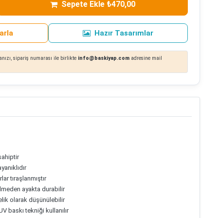
Sepete Ekle ₺470,00
arla
Hazır Tasarımlar
nızı, sipariş numarası ile birlikte
info@baskiyap.com
adresine mail
ahiptir
yanıklıdır
lar tıraşlanmıştır
lmeden ayakta durabilir
yelik olarak düşünülebilir
V baskı tekniği kullanılır