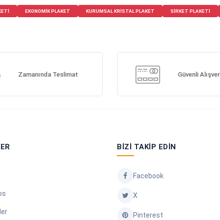
KETI
EKONOMIK PLAKET
KURUMSAL KRISTAL PLAKET
SIRKET PLAKETI
Zamanında Teslimat
Güvenli Alışver
LER
BIZI TAKIP EDIN
Facebook
os
X
ler
Pinterest