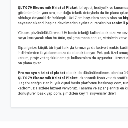
ŞLT079 Ekonomik Kristal Plaket
, bireysel, hediyelik ve kurums
görünümünün yanı sıra, sunduğu teknik detaylarla da ön plana çıkar.
oldukça dayanıklıdır. Yaklaşık 10x17 cm boyutlara sahip olan bu
ki
sayesinde kendi başına devrilmeden ayakta durabilen bu
resimli 
Yüksek çözünürlüklü renkli UV baskı tekniği kullanılarak size ve sevd
boyu koruyacak olan bu ürün, çalışma masalarınıza, vitrinlerinize ve 
Siparişinize küçük bir fiyat farkıyla kırmızı ya da lacivert renkte k
indirimlerden faydalanmanıza da olanak tanıyor. Pek çok özel amaç 
katılım, proje ve teşekkür amaçlı kullanımlara da uygundur. Hizmet 
ön plana çıkar.
Promosyon kristal plaket
olarak da düşünülebilecek olan bu ürün
ŞLT079 Ekonomik Kristal Plaket
, ekonomik fiyatı ve dekoratif 
ulaşabileceğiniz en büyük dijital baskı platformu baskiyap.com, tü
kadromuzla sizlere hizmet veriyoruz. Tasarım ve siparişlerinizi en kı
dönüştüren baskiyap.com, şimdiden keyifli alışverişler diler!