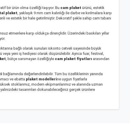
tif bir ürün olma özelliği taşıyor. Bu
cam plaket
ürünü, estetik
al plaket
, yaklaşık 9 mm cam kalınlığı ile darbe ve kırılmalara karşı
nli ve estetik bir hale getirilmiştir. Dekoratif şekle sahip cam tabanı
lumsuz etmenlere karşı oldukça dirençlidir. Üzerindeki baskıları yıllar
yor.
ş miktarına bağlı olarak sunulan iskonto cetveli sayesinde büyük
lü veya yeni iş hediyesi olarak düşünülebilir. Ayrıca fuar, festival,
ket
, bütçe sarsmayan özelliğiyle
cam plaket fiyatları
arasından
ti
bağlamında değerlendirilebilir. Tüm bu özelliklerinin yanında
 amacı ve ebatta
plaket modelleri
ne uygun fiyatlarla
z, yüksek stoklarımız, modern ekipmanlarımız ve alanında uzman
Hayalinizdeki tasarımları dokunabileceğiniz gerçek ürünlere