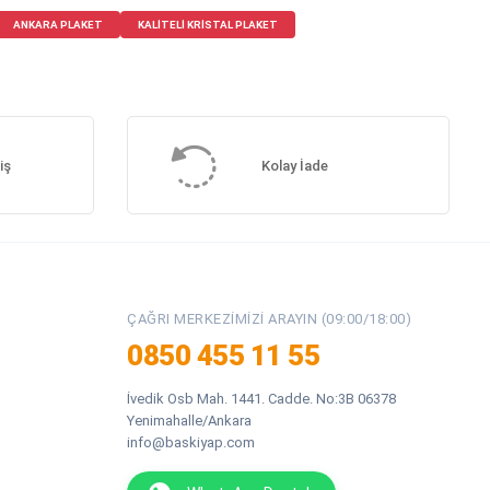
ANKARA PLAKET
KALITELI KRISTAL PLAKET
iş
Kolay İade
ÇAĞRI MERKEZIMIZI ARAYIN (09:00/18:00)
0850 455 11 55
İvedik Osb Mah. 1441. Cadde. No:3B 06378
Yenimahalle/Ankara
info@baskiyap.com