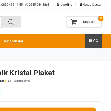
0850 455 11 55
0555 054 8868
Üye Girişi
Hesap Oluştur
0
Sepetim
BLOG
Referanslar
k Kristal Plaket
124
5
(1 Değerlendirme)