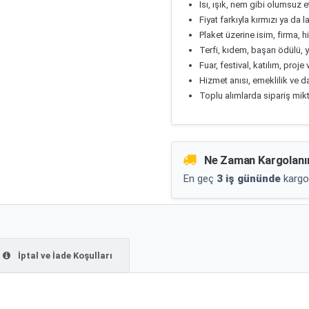
Isı, ışık, nem gibi olumsuz e
Fiyat farkıyla kırmızı ya da l
Plaket üzerine isim, firma, h
Terfi, kıdem, başarı ödülü, y
Fuar, festival, katılım, pro
Hizmet anısı, emeklilik ve d
Toplu alımlarda sipariş mikt
Ne Zaman Kargolanı
En geç
3 iş gününde
kargo
İptal ve İade Koşulları