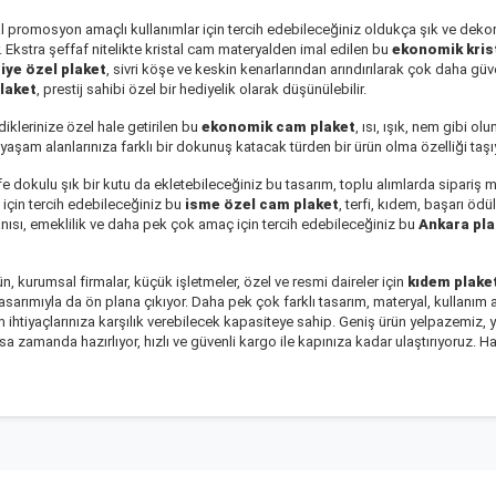
al promosyon amaçlı kullanımlar için tercih edebileceğiniz oldukça şık ve dekora
 Ekstra şeffaf nitelikte kristal cam materyalden imal edilen bu
ekonomik krist
şiye özel plaket
, sivri köşe ve keskin kenarlarından arındırılarak çok daha güve
plaket
, prestij sahibi özel bir hediyelik olarak düşünülebilir.
iklerinize özel hale getirilen bu
ekonomik cam plaket
, ısı, ışık, nem gibi o
yaşam alanlarınıza farklı bir dokunuş katacak türden bir ürün olma özelliği taşı
adife dokulu şık bir kutu da ekletebileceğiniz bu tasarım, toplu alımlarda sipari
için tercih edebileceğiniz bu
isme özel cam plaket
, terfi, kıdem, başarı ödü
anısı, emeklilik ve daha pek çok amaç için tercih edebileceğiniz bu
Ankara pla
, kurumsal firmalar, küçük işletmeler, özel ve resmi daireler için
kıdem plake
tasarımıyla da ön plana çıkıyor. Daha pek çok farklı tasarım, materyal, kullanım
m ihtiyaçlarınıza karşılık verebilecek kapasiteye sahip. Geniş ürün yelpazemi
sa zamanda hazırlıyor, hızlı ve güvenli kargo ile kapınıza kadar ulaştırıyoruz. 