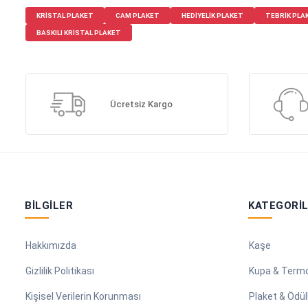
KRISTAL PLAKET
CAM PLAKET
HEDIYELIK PLAKET
TEBRIK PLA
BASKILI KRISTAL PLAKET
Ücretsiz Kargo
BILGILER
KATEGORI
Hakkımızda
Kaşe
Gizlilik Politikası
Kupa & Term
Kişisel Verilerin Korunması
Plaket & Ödül