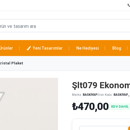
Ürünler
Yeni Tasarımlar
Ne Hediyesi
Blog
ristal Plaket
Şlt079 Ekonomi
Marka:
BASKIYAP
Ürün Kodu:
BASKIYAP_
₺470,00
KDV DAHİL