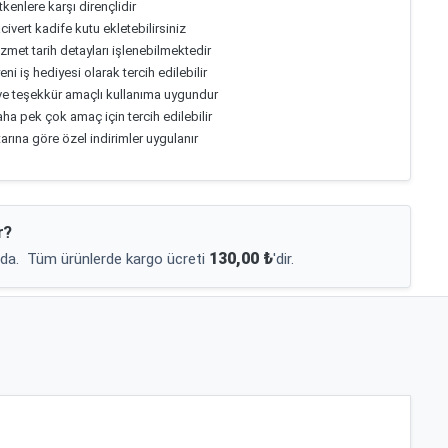
tkenlere karşı dirençlidir
acivert kadife kutu ekletebilirsiniz
izmet tarih detayları işlenebilmektedir
eni iş hediyesi olarak tercih edilebilir
je ve teşekkür amaçlı kullanıma uygundur
aha pek çok amaç için tercih edilebilir
arına göre özel indirimler uygulanır
r?
130,00 ₺
da.
Tüm ürünlerde kargo ücreti
'dir.