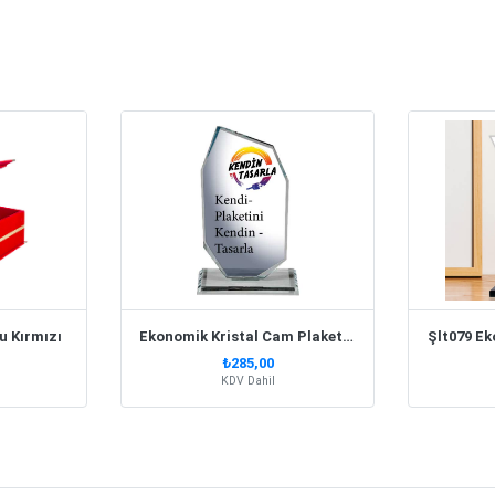
u Kırmızı
Ekonomik Kristal Cam Plaket | 5203
Şlt079 Ek
₺285,00
KDV Dahil