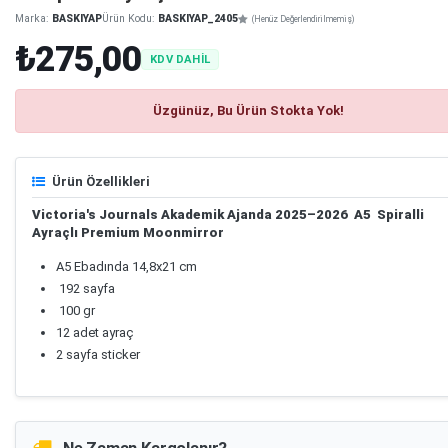
Marka:
BASKIYAP
Ürün Kodu:
BASKIYAP_2405
(Henüz Değerlendirilmemiş)
₺275,00
KDV DAHİL
Üzgünüz, Bu Ürün Stokta Yok!
Ürün Özellikleri
Victoria's Journals Akademik Ajanda 2025–2026 A5 Spiralli
Ayraçlı Premium Moonmirror
A5 Ebadında 14,8x21 cm
192 sayfa
100 gr
12 adet ayraç
2 sayfa sticker