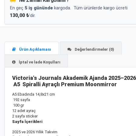
Ne Zaman Kargolanır?
En geç
5 iş gününde
kargoda.
Tüm ürünlerde kargo ücreti
130,00 ₺
'dir.
Ürün Açıklaması
Değerlendirmeler (0)
İptal ve İade Koşulları
Victoria's Journals Akademik Ajanda 2025–2026
A5 Spiralli Ayraçlı Premium Moonmirror
A5 Ebadında 14,8x21 cm
192 sayfa
100 gr
12 adet ayraç
2 sayfa sticker
Sayfa İçerikleri
2025 ve 2026 Yıllık Takvim