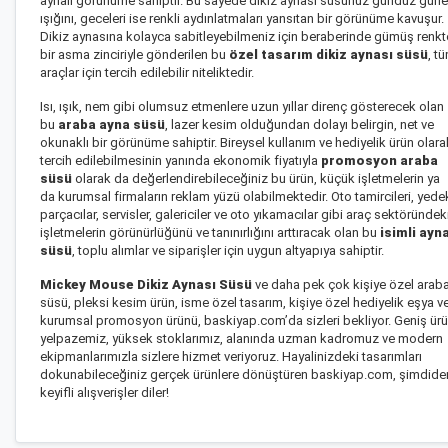
aynalı görünüme sahiptir. Bu sayede dikiz aynası süsünüz gündüz gün
ışığını, geceleri ise renkli aydınlatmaları yansıtan bir görünüme kavuşur.
Dikiz aynasına kolayca sabitleyebilmeniz için beraberinde gümüş renkt
bir asma zinciriyle gönderilen bu
özel tasarım dikiz aynası süsü
, t
araçlar için tercih edilebilir niteliktedir.
Isı, ışık, nem gibi olumsuz etmenlere uzun yıllar direnç gösterecek olan
bu
araba ayna süsü
, lazer kesim olduğundan dolayı belirgin, net ve
okunaklı bir görünüme sahiptir. Bireysel kullanım ve hediyelik ürün olara
tercih edilebilmesinin yanında ekonomik fiyatıyla
promosyon araba
süsü
olarak da değerlendirebileceğiniz bu ürün, küçük işletmelerin ya
da kurumsal firmaların reklam yüzü olabilmektedir. Oto tamircileri, yede
parçacılar, servisler, galericiler ve oto yıkamacılar gibi araç sektöründek
işletmelerin görünürlüğünü ve tanınırlığını arttıracak olan bu
isimli ayn
süsü
, toplu alımlar ve siparişler için uygun altyapıya sahiptir.
Mickey Mouse Dikiz Aynası Süsü
ve daha pek çok kişiye özel arab
süsü, pleksi kesim ürün, isme özel tasarım, kişiye özel hediyelik eşya v
kurumsal promosyon ürünü, baskiyap.com’da sizleri bekliyor. Geniş ür
yelpazemiz, yüksek stoklarımız, alanında uzman kadromuz ve modern
ekipmanlarımızla sizlere hizmet veriyoruz. Hayalinizdeki tasarımları
dokunabileceğiniz gerçek ürünlere dönüştüren baskiyap.com, şimdide
keyifli alışverişler diler!