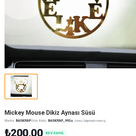
Mickey Mouse Dikiz Aynası Süsü
Marka:
BASKIYAP
Ürün Kodu:
BASKIYAP_992
(Henüz Değerlendirilmemiş)
₺200,00
KDV DAHİL