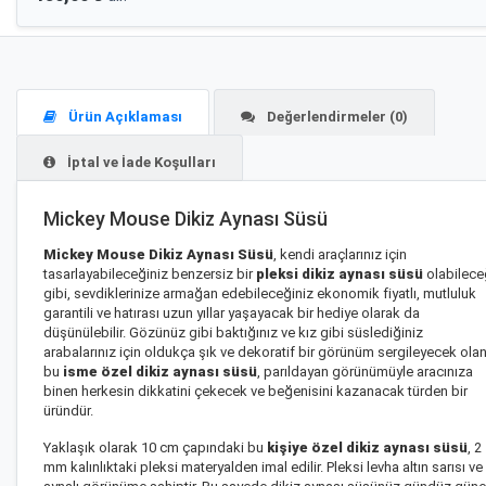
Ürün Açıklaması
Değerlendirmeler (0)
İptal ve İade Koşulları
Mickey Mouse Dikiz Aynası Süsü
Mickey Mouse Dikiz Aynası Süsü
, kendi araçlarınız için
tasarlayabileceğiniz benzersiz bir
pleksi dikiz aynası süsü
olabilece
gibi, sevdiklerinize armağan edebileceğiniz ekonomik fiyatlı, mutluluk
garantili ve hatırası uzun yıllar yaşayacak bir hediye olarak da
düşünülebilir. Gözünüz gibi baktığınız ve kız gibi süslediğiniz
arabalarınız için oldukça şık ve dekoratif bir görünüm sergileyecek ola
bu
isme özel dikiz aynası süsü
, parıldayan görünümüyle aracınıza
binen herkesin dikkatini çekecek ve beğenisini kazanacak türden bir
üründür.
Yaklaşık olarak 10 cm çapındaki bu
kişiye özel dikiz aynası süsü
, 2
mm kalınlıktaki pleksi materyalden imal edilir. Pleksi levha altın sarısı ve