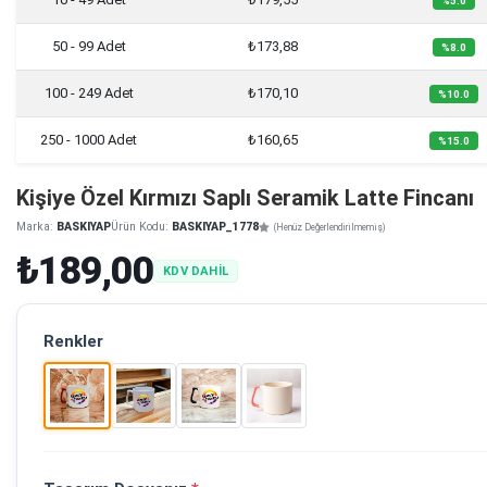
%5.0
50 - 99 Adet
₺173,88
%8.0
100 - 249 Adet
₺170,10
%10.0
250 - 1000 Adet
₺160,65
%15.0
Kişiye Özel Kırmızı Saplı Seramik Latte Fincanı
Marka:
BASKIYAP
Ürün Kodu:
BASKIYAP_1778
(Henüz Değerlendirilmemiş)
₺189,00
KDV DAHİL
Renkler