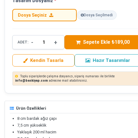
Tasarım Dosyanız
*
Dosya Seçiniz
Dosya Seçilmedi
-
+
Sepete Ekle ₺189,00
ADET:
Kendin Tasarla
Hazır Tasarımlar
Toplu siparişlerde çalışma dosyanızı, sipariş numarası ile birlikte
info@baskiyap.com
adresine mail atabilirsiniz.
Ürün Özellikleri
8 cm bardak ağız çapı
7,5 cm yükseklik
Yaklaşık 200 ml hacim