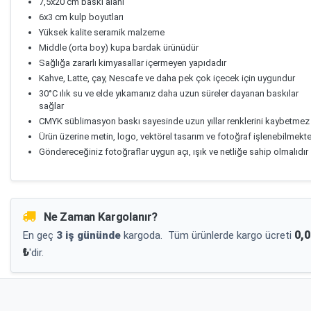
7,5x20 cm baskı alanı
6x3 cm kulp boyutları
Yüksek kalite seramik malzeme
Middle (orta boy) kupa bardak ürünüdür
Sağlığa zararlı kimyasallar içermeyen yapıdadır
Kahve, Latte, çay, Nescafe ve daha pek çok içecek için uygundur
30°C ılık su ve elde yıkamanız daha uzun süreler dayanan baskılar
sağlar
CMYK süblimasyon baskı sayesinde uzun yıllar renklerini kaybetmez
Ürün üzerine metin, logo, vektörel tasarım ve fotoğraf işlenebilmekte
Göndereceğiniz fotoğraflar uygun açı, ışık ve netliğe sahip olmalıdır
Ne Zaman Kargolanır?
0,0
En geç
3 iş gününde
kargoda.
Tüm ürünlerde kargo ücreti
₺
'dir.