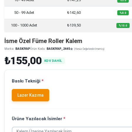
%5.0
50 - 99 Adet
₺142,60
%8.0
100 - 1000 Adet
₺139,50
%10.0
İsme Özel Füme Roller Kalem
Marka:
BASKIYAP
Ürün Kodu:
BASKIYAP_2445
(Henüz Değerlendirilmemiş)
₺155,00
KDV DAHİL
Baskı Tekniği
*
Lazer Kazıma
Ürüne Yazılacak İsimler
*