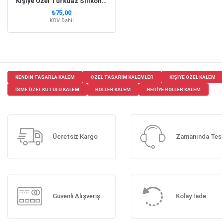
Kişiye Özel Turkuaz Silikon Kalem
₺75,00
KDV Dahil
KENDIN TASARLA KALEM
ÖZEL TASARIM KALEMLER
KIŞIYE ÖZEL KALEM
ISME ÖZEL KUTULU KALEM
ROLLER KALEM
HEDIYE ROLLER KALEM
Ücretsiz Kargo
Zamanında Tes
Güvenli Alışveriş
Kolay İade