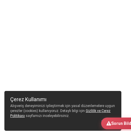
Çerez Kullanımı
Alışveriş deneyiminizi iyileştirmek için yasal düzenlemelere uygun
çerezler (cookies) kullanıyoruz. Detaylı bilgi için
Gizlilik ve Çerez
Politikası
sayfamızı inceleyebilirsiniz.
Tamam
Sorun Bild