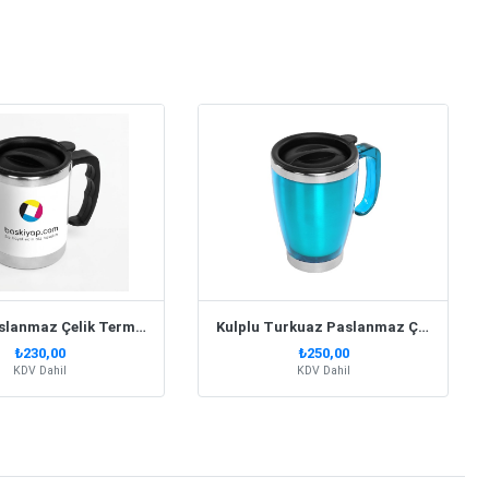
Kulplu Paslanmaz Çelik Termos Kupa 330 Ml – Beyaz
Kulplu Turkuaz Paslanmaz Çelik Termos Kupa – 415 Ml
₺230,00
₺250,00
KDV Dahil
KDV Dahil