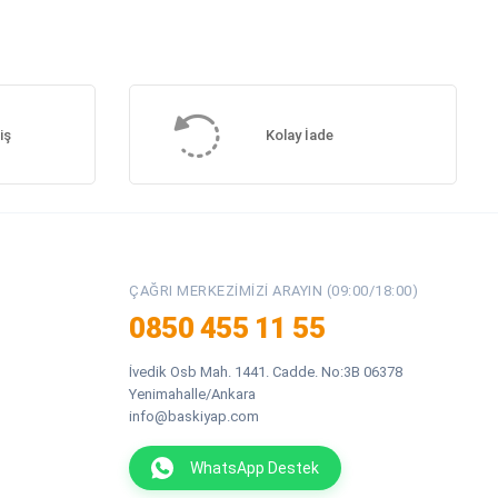
iş
Kolay İade
ÇAĞRI MERKEZIMIZI ARAYIN (09:00/18:00)
0850 455 11 55
İvedik Osb Mah. 1441. Cadde. No:3B 06378
Yenimahalle/Ankara
info@baskiyap.com
WhatsApp Destek