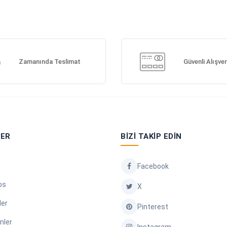
Zamanında Teslimat
Güvenli Alışver
LER
BIZI TAKIP EDIN
Facebook
os
X
ler
Pinterest
nler