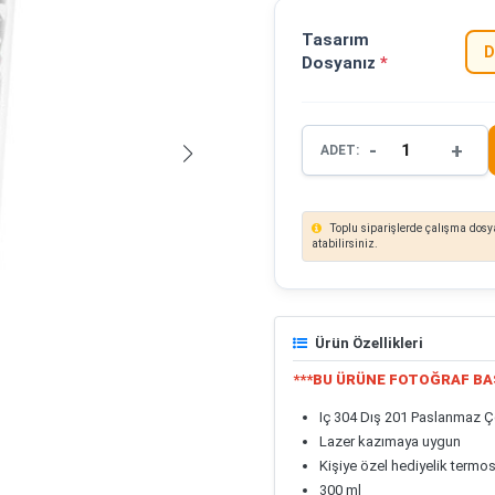
Tasarım
D
Dosyanız
*
-
+
ADET:
Toplu siparişlerde çalışma dosya
atabilirsiniz.
Ürün Özellikleri
***BU ÜRÜNE FOTOĞRAF BA
Iç 304 Dış 201 Paslanmaz Ç
Lazer kazımaya uygun
Kişiye özel hediyelik termo
300 ml