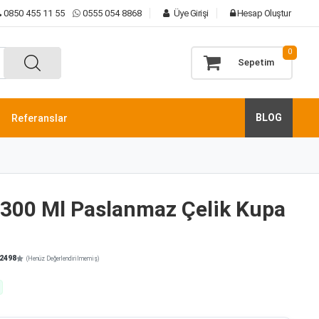
0850 455 11 55
0555 054 8868
Üye Girişi
Hesap Oluştur
0
Sepetim
BLOG
Referanslar
300 Ml Paslanmaz Çelik Kupa
2498
(Henüz Değerlendirilmemiş)