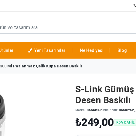
Ürünler
Yeni Tasarımlar
Ne Hediyesi
Blog
300 Ml Paslanmaz Çelik Kupa Desen Baskılı
S-Link Gümüş 
Desen Baskılı
Marka:
BASKIYAP
Ürün Kodu:
BASKIYAP_
₺249,00
KDV DAHİL