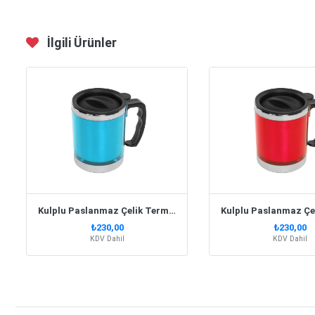
İlgili Ürünler
Kulplu Paslanmaz Çelik Termos Kupa 330 Ml – Turkuaz
₺230,00
₺230,00
KDV Dahil
KDV Dahil