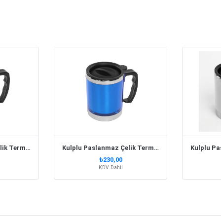
Kulplu Paslanmaz Çelik Termos Kupa 330 Ml – Kırmızı
Kulplu Paslanmaz Çelik Termos Kupa 330 Ml – Lacivert
₺230,00
KDV Dahil