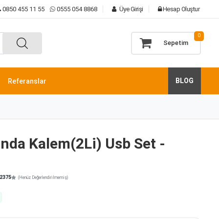
0850 455 11 55
0555 054 8868
Üye Girişi
Hesap Oluştur
0
Sepetim
BLOG
Referanslar
anda Kalem(2Li) Usb Set -
2375
(Henüz Değerlendirilmemiş)