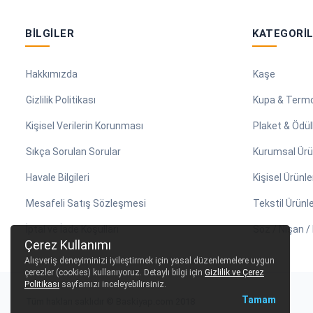
BILGILER
KATEGORI
Hakkımızda
Kaşe
Gizlilik Politikası
Kupa & Term
Kişisel Verilerin Korunması
Plaket & Ödül
Sıkça Sorulan Sorular
Kurumsal Ürü
Havale Bilgileri
Kişisel Ürünle
Mesafeli Satış Sözleşmesi
Tekstil Ürünle
İptal ve İade Koşulları
Söz / Nişan 
Çerez Kullanımı
Alışveriş deneyiminizi iyileştirmek için yasal düzenlemelere uygun
çerezler (cookies) kullanıyoruz. Detaylı bilgi için
Gizlilik ve Çerez
Politikası
sayfamızı inceleyebilirsiniz.
Tamam
Tüm hakları saklıdır © Baskiyap.com 2018