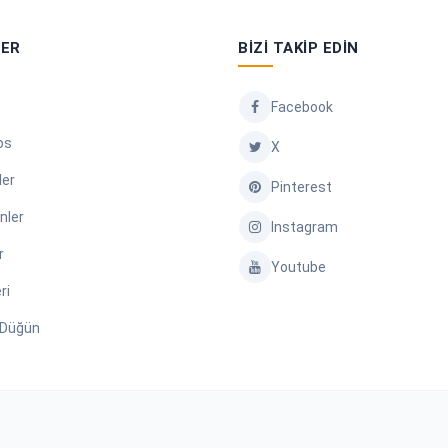
LER
BIZI TAKIP EDIN
Facebook
os
X
ler
Pinterest
nler
Instagram
r
Youtube
ri
/ Düğün