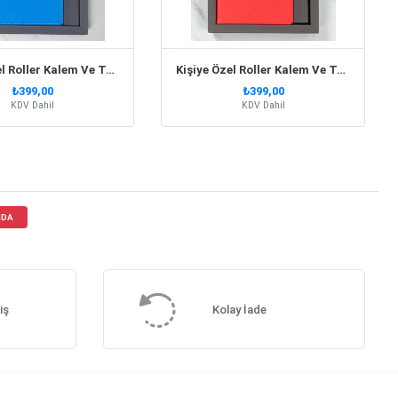
Kişiye Özel Roller Kalem Ve Termo Deri Defter Kutulu Set - Lacivert
Kişiye Özel Roller Kalem Ve Termo Deri Defter Kutulu Set - Kırmızı
₺399,00
₺399,00
KDV Dahil
KDV Dahil
NDA
iş
Kolay İade