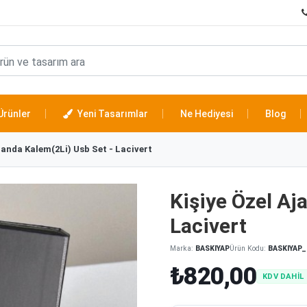
Ürünler
Yeni Tasarımlar
Ne Hediyesi
Blog
janda Kalem(2Li) Usb Set - Lacivert
Kişiye Özel Aj
Lacivert
Marka:
BASKIYAP
Ürün Kodu:
BASKIYAP_
₺820,00
KDV DAHİL