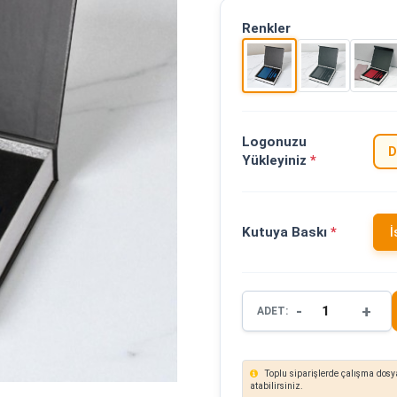
Renkler
Logonuzu
D
Yükleyiniz
*
Kutuya Baskı
*
İ
-
+
ADET:
Toplu siparişlerde çalışma dosya
atabilirsiniz.