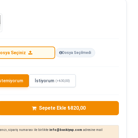
osya Seçiniz
Dosya Seçilmedi
stemiyorum
İstiyorum
(+₺30,00)
Sepete Ekle ₺820,00
nızı, sipariş numarası ile birlikte
info@baskiyap.com
adresine mail