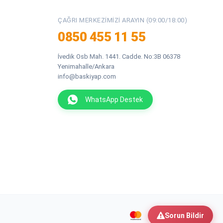
ÇAĞRI MERKEZIMIZI ARAYIN (09:00/18:00)
0850 455 11 55
İvedik Osb Mah. 1441. Cadde. No:3B 06378
Yenimahalle/Ankara
info@baskiyap.com
WhatsApp Destek
Sorun Bildir