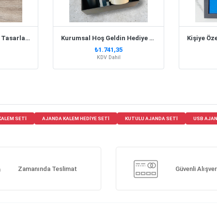
Buton Rozet - Kendin Tasarla 55 Mm
Kurumsal Hoş Geldin Hediye Seti
₺1.741,35
KDV Dahil
KALEM SETI
AJANDA KALEM HEDIYE SETI
KUTULU AJANDA SETI
USB AJA
Zamanında Teslimat
Güvenli Alışver