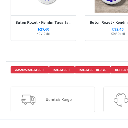
Buton Rozet - Kendin Tasarla 44 Mm
₺27,60
₺32,40
KDV Dahil
KDV Dahil
AJANDA KALEM SETI
KALEM SETI
KALEM SET HEDIYE
DEFTER 
Ücretsiz Kargo