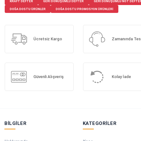
KRAFT DEFTER
GERI DÖNÜŞÜMLÜ DEFTER
GERI DÖNÜŞÜMLÜ NOT DEFTER
DOĞA DOSTU ÜRÜNLER
DOĞA DOSTU PROMOSYON ÜRÜNLERI
Ücretsiz Kargo
Zamanında Tes
Güvenli Alışveriş
Kolay İade
BILGILER
KATEGORILER