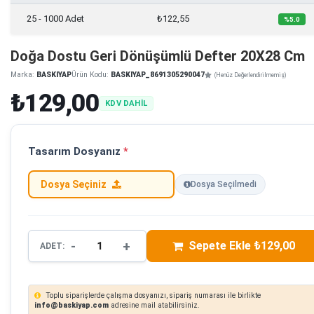
25 - 1000 Adet
₺122,55
%5.0
Doğa Dostu Geri Dönüşümlü Defter 20X28 Cm
Marka:
BASKIYAP
Ürün Kodu:
BASKIYAP_8691305290047
(Henüz Değerlendirilmemiş)
₺129,00
KDV DAHİL
Tasarım Dosyanız
*
Dosya Seçiniz
Dosya Seçilmedi
-
+
Sepete Ekle ₺129,00
ADET:
Toplu siparişlerde çalışma dosyanızı, sipariş numarası ile birlikte
info@baskiyap.com
adresine mail atabilirsiniz.