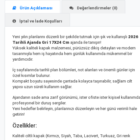
Ürün Açıklaması
Değerlendirmeler (0)
İptal ve İade Koşulları
Yeni yılın planlarını düzenli bir şekilde tutmak için şık ve kullanışlı
2026
Tarihli Ajanda Gri 17X24 Cm
ajanda ile tanışın!
Yüksek kaliteli kapak malzemesi, pürüzsüz dikiş detayları ve modern
tasarımıyla hem iş hayatında hem günlük kullanımda mükemmel bir
yardımcıdır.
İç sayfalarında tarihli plan bölümleri, not alanları ve önemli günler için
özel kısımlar bulunur.
Kompakt boyutu sayesinde çantada kolayca taşınabilir, sağlam cilt
yapısı uzun süreli kullanım sağlar.
Ajandanın sade ama zarif görünümü, ister ofiste ister kişisel kullanımd
profesyonel bir duruş sergiler.
Yeni hedefler belirleyin, planlarınızı düzenleyin ve her günü verimli hale
getirin!
Özellikler:
Kaliteli ciltli kapak (Kırmızı, Siyah, Taba, Lacivert, Turkuaz, Gri renk