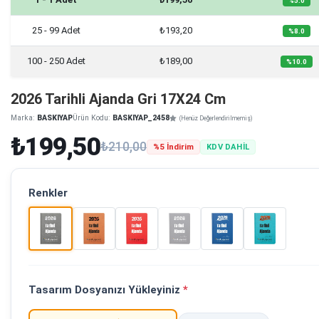
%5.0
25 - 99 Adet
₺193,20
%8.0
100 - 250 Adet
₺189,00
%10.0
2026 Tarihli Ajanda Gri 17X24 Cm
Marka:
BASKIYAP
Ürün Kodu:
BASKIYAP_2458
(Henüz Değerlendirilmemiş)
₺199,50
₺210,00
%5 İndirim
KDV DAHİL
Renkler
Tasarım Dosyanızı Yükleyiniz
*