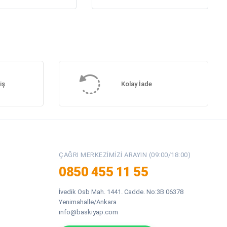
iş
Kolay İade
ÇAĞRI MERKEZIMIZI ARAYIN (09:00/18:00)
0850 455 11 55
İvedik Osb Mah. 1441. Cadde. No:3B 06378
Yenimahalle/Ankara
info@baskiyap.com