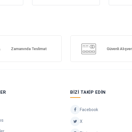
Zamanında Teslimat
Güvenli Alışver
LER
BIZI TAKIP EDIN
Facebook
os
X
ler