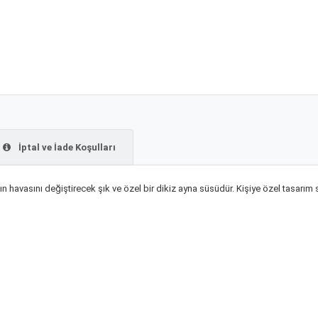
İptal ve İade Koşulları
ın havasını değiştirecek şık ve özel bir dikiz ayna süsüdür. Kişiye özel tasarım
✨