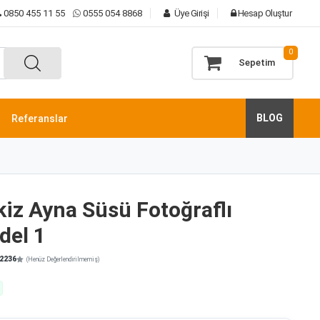
0850 455 11 55
0555 054 8868
Üye Girişi
Hesap Oluştur
0
Sepetim
BLOG
Referanslar
ikiz Ayna Süsü Fotoğraflı
del 1
2236
(Henüz Değerlendirilmemiş)