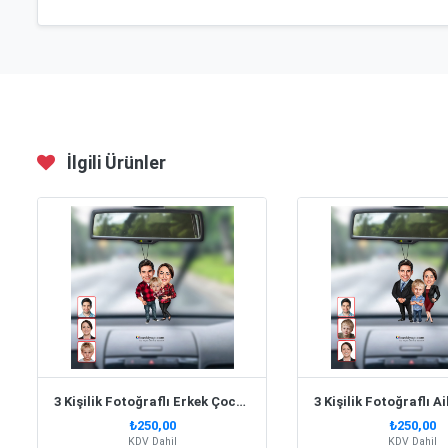
İlgili Ürünler
3 Kişilik Fotoğraflı Erkek Çocuklu Aile Dikiz Ayna Süsü Biblo
₺250,00
₺250,00
KDV Dahil
KDV Dahil