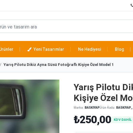
Ürünler
Yeni Tasarımlar
Ne Hediyesi
Blog
Yarış Pilotu Dikiz Ayna Süsü Fotoğraflı Kişiye Özel Model 1
Yarış Pilotu D
Kişiye Özel Mo
Marka:
BASKIYAP
Ürün Kodu:
BASKIYAP_
₺250,00
KDV DAHİL