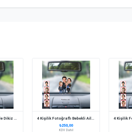
3 Kişilik Fotoğraflı Aile Dikiz Ayna Süsü Biblo
4 Kişilik Fotoğraflı Bebekli Aile Dikiz Ayna Süsü Biblo
₺250,00
KDV Dahil