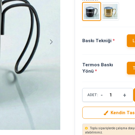
Baskı Tekniği
*
L
Termos Baskı
T
Yönü
*
-
+
ADET:
Kendin Tas
Toplu siparişlerde çalışma dosya
atabilirsiniz.