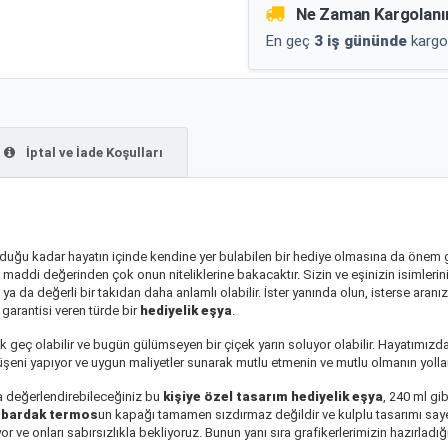
Ne Zaman Kargolanı
En geç
3 iş gününde
kargo
İptal ve İade Koşulları
duğu kadar hayatın içinde kendine yer bulabilen bir hediye olmasına da önem 
n maddi değerinden çok onun niteliklerine bakacaktır. Sizin ve eşinizin isimlerini
 da değerli bir takıdan daha anlamlı olabilir. İster yanında olun, isterse aranıza
k garantisi veren türde bir
hediyelik eşya
.
k geç olabilir ve bugün gülümseyen bir çiçek yarın soluyor olabilir. Hayatımızda
eni yapıyor ve uygun maliyetler sunarak mutlu etmenin ve mutlu olmanın yolları
 değerlendirebileceğiniz bu
kişiye özel tasarım hediyelik eşya
, 240 ml gi
 bardak termos
un kapağı tamamen sızdırmaz değildir ve kulplu tasarımı say
or ve onları sabırsızlıkla bekliyoruz. Bunun yanı sıra grafikerlerimizin hazırla