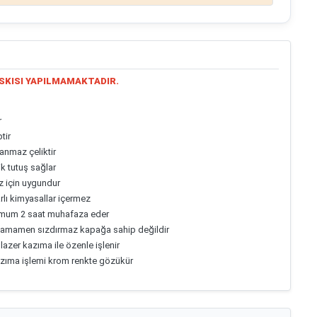
SKISI YAPILMAMAKTADIR.
r
tir
anmaz çeliktir
k tutuş sağlar
z için uygundur
arlı kimyasallar içermez
ksimum 2 saat muhafaza eder
 tamamen sızdırmaz kapağa sahip değildir
lazer kazıma ile özenle işlenir
zıma işlemi krom renkte gözükür