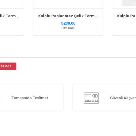
Kulplu Paslanmaz Çelik Termos Kupa 330 Ml – Kırmızı
Kulplu Paslanmaz Çelik Termos Kupa 330 Ml – Lacivert
₺230,00
KDV Dahil
 TERMOS
Zamanında Teslimat
Güvenli Alışver