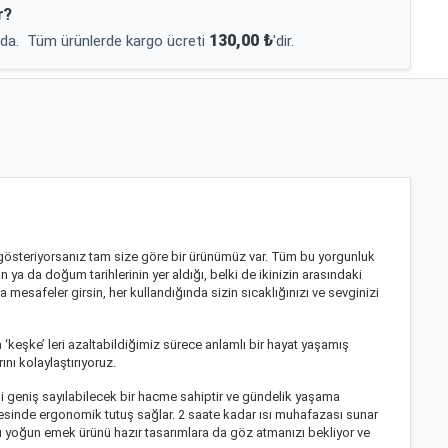
r?
130,00 ₺
da.
Tüm ürünlerde kargo ücreti
'dir.
gösteriyorsanız tam size göre bir ürünümüz var. Tüm bu yorgunluk
n ya da doğum tarihlerinin yer aldığı, belki de ikinizin arasındaki
 mesafeler girsin, her kullandığında sizin sıcaklığınızı ve sevginizi
 ‘keşke’ leri azaltabildiğimiz sürece anlamlı bir hayat yaşamış
nı kolaylaştırıyoruz.
bi geniş sayılabilecek bir hacme sahiptir ve gündelik yaşama
esinde ergonomik tutuş sağlar. 2 saate kadar ısı muhafazası sunar
dığı yoğun emek ürünü hazır tasarımlara da göz atmanızı bekliyor ve