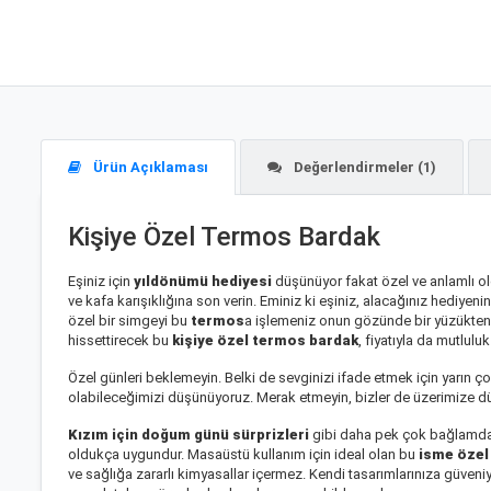
Ürün Açıklaması
Değerlendirmeler (1)
Kişiye Özel Termos Bardak
Eşiniz için
yıldönümü hediyesi
düşünüyor fakat özel ve anlamlı ol
ve kafa karışıklığına son verin. Eminiz ki eşiniz, alacağınız hediyeni
özel bir simgeyi bu
termos
a işlemeniz onun gözünde bir yüzükten ya
hissettirecek bu
kişiye özel termos bardak
, fiyatıyla da mutlulu
Özel günleri beklemeyin. Belki de sevginizi ifade etmek için yarın ço
olabileceğimizi düşünüyoruz. Merak etmeyin, bizler de üzerimize düş
Kızım için doğum günü sürprizleri
gibi daha pek çok bağlamda
oldukça uygundur. Masaüstü kullanım için ideal olan bu
isme özel
ve sağlığa zararlı kimyasallar içermez. Kendi tasarımlarınıza güveniy