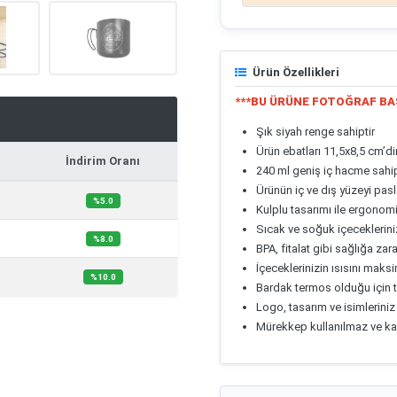
Ürün Özellikleri
***BU ÜRÜNE FOTOĞRAF BA
Şık siyah renge sahiptir
Ürün ebatları 11,5x8,5 cm’di
İndirim Oranı
240 ml geniş iç hacme sahip
Ürünün iç ve dış yüzeyi pasl
%5.0
Kulplu tasarımı ile ergonomi
Sıcak ve soğuk içeceklerini
%8.0
BPA, fitalat gibi sağlığa zar
İçeceklerinizin ısısını ma
%10.0
Bardak termos olduğu için
Logo, tasarım ve isimleriniz 
Mürekkep kullanılmaz ve ka