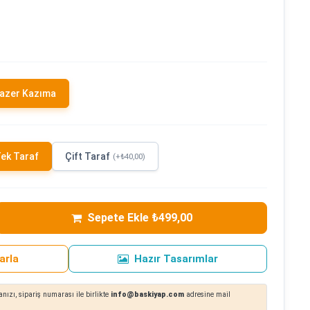
azer Kazıma
ek Taraf
Çift Taraf
(+₺40,00)
Sepete Ekle ₺499,00
arla
Hazır Tasarımlar
nızı, sipariş numarası ile birlikte
info@baskiyap.com
adresine mail