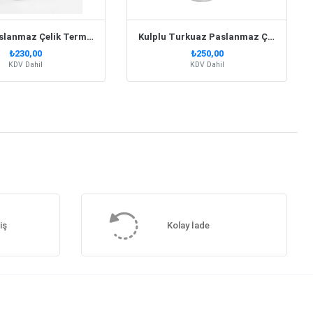
Kulplu Paslanmaz Çelik Termos Kupa 330 Ml – Beyaz
Kulplu Turkuaz Paslanmaz Çelik Termos Kupa – 415 Ml
₺230,00
₺250,00
KDV Dahil
KDV Dahil
iş
Kolay İade