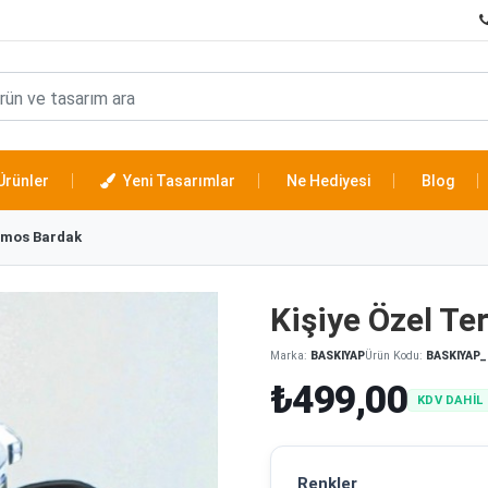
Ürünler
Yeni Tasarımlar
Ne Hediyesi
Blog
ermos Bardak
Kişiye Özel T
Marka:
BASKIYAP
Ürün Kodu:
BASKIYAP_
₺499,00
KDV DAHİL
Renkler