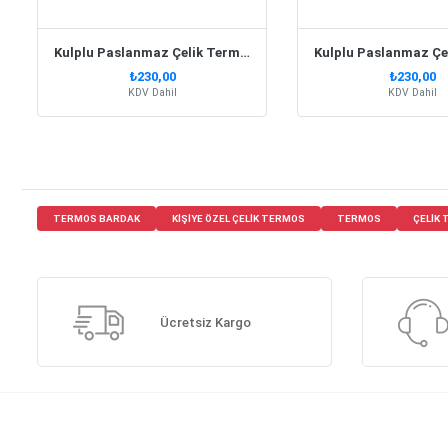
Kulplu Paslanmaz Çelik Termos Kupa 330 Ml – Turkuaz
₺230,00
₺230,00
KDV Dahil
KDV Dahil
TERMOS BARDAK
KIŞIYE ÖZEL ÇELIK TERMOS
TERMOS
ÇELIK
Ücretsiz Kargo