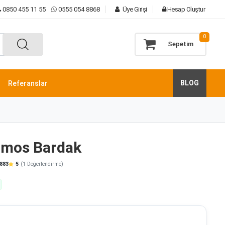
0850 455 11 55
0555 054 8868
Üye Girişi
Hesap Oluştur
0
Sepetim
BLOG
Referanslar
ermos Bardak
883
5
(1 Değerlendirme)