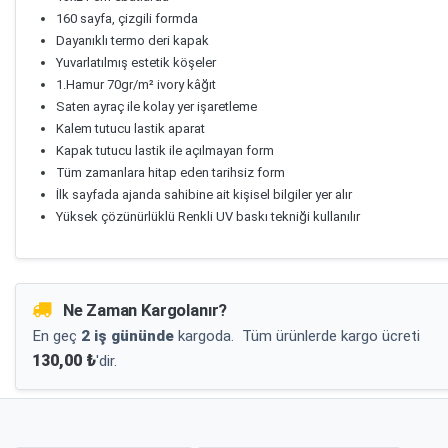
160 sayfa, çizgili formda
Dayanıklı termo deri kapak
Yuvarlatılmış estetik köşeler
1.Hamur 70gr/m² ivory kâğıt
Saten ayraç ile kolay yer işaretleme
Kalem tutucu lastik aparat
Kapak tutucu lastik ile açılmayan form
Tüm zamanlara hitap eden tarihsiz form
İlk sayfada ajanda sahibine ait kişisel bilgiler yer alır
Yüksek çözünürlüklü Renkli UV baskı tekniği kullanılır
Ne Zaman Kargolanır?
En geç
2 iş gününde
kargoda.
Tüm ürünlerde kargo ücreti
130,00 ₺
'dir.