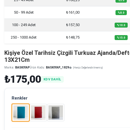
%5.0
50 - 99 Adet
₺161,00
%8.0
100 - 249 Adet
₺157,50
%10.0
250 - 1000 Adet
₺148,75
%15.0
Kişiye Özel Tarihsiz Çizgili Turkuaz Ajanda/Deft
13X21Cm
Marka:
BASKIYAP
Ürün Kodu:
BASKIYAP_1829
(Henüz Değerlendirilmemiş)
₺175,00
KDV DAHİL
Renkler