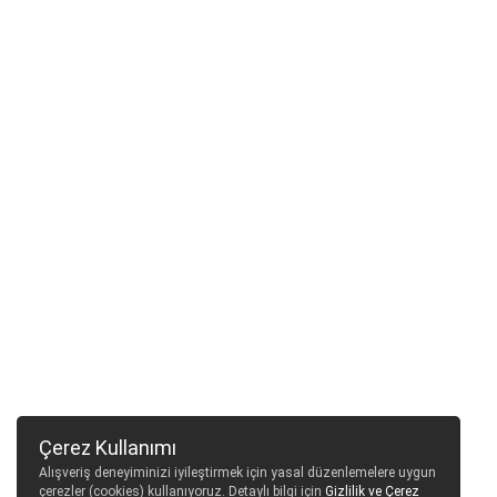
Çerez Kullanımı
Alışveriş deneyiminizi iyileştirmek için yasal düzenlemelere uygun
çerezler (cookies) kullanıyoruz. Detaylı bilgi için
Gizlilik ve Çerez