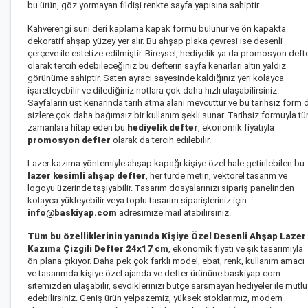
bu ürün, göz yormayan fildişi renkte sayfa yapısına sahiptir.
Kahverengi suni deri kaplama kapak formu bulunur ve ön kapakta
dekoratif ahşap yüzey yer alır. Bu ahşap plaka çevresi ise desenli
çerçeve ile estetize edilmiştir. Bireysel, hediyelik ya da promosyon deft
olarak tercih edebileceğiniz bu defterin sayfa kenarları altın yaldız
görünüme sahiptir. Saten ayracı sayesinde kaldığınız yeri kolayca
işaretleyebilir ve dilediğiniz notlara çok daha hızlı ulaşabilirsiniz.
Sayfaların üst kenarında tarih atma alanı mevcuttur ve bu tarihsiz form 
sizlere çok daha bağımsız bir kullanım şekli sunar. Tarihsiz formuyla t
zamanlara hitap eden bu
hediyelik defter
, ekonomik fiyatıyla
promosyon defter
olarak da tercih edilebilir.
Lazer kazıma yöntemiyle ahşap kapağı kişiye özel hale getirilebilen bu
lazer kesimli ahşap defter
, her türde metin, vektörel tasarım ve
logoyu üzerinde taşıyabilir. Tasarım dosyalarınızı sipariş panelinden
kolayca yükleyebilir veya toplu tasarım siparişleriniz için
info@baskiyap.com
adresimize mail atabilirsiniz.
Tüm bu özelliklerinin yanında
Kişiye Özel Desenli Ahşap Lazer
Kazıma Çizgili Defter 24x17 cm
, ekonomik fiyatı ve şık tasarımıyla
ön plana çıkıyor. Daha pek çok farklı model, ebat, renk, kullanım amacı
ve tasarımda kişiye özel ajanda ve defter ürününe baskiyap.com
sitemizden ulaşabilir, sevdiklerinizi bütçe sarsmayan hediyeler ile mutlu
edebilirsiniz. Geniş ürün yelpazemiz, yüksek stoklarımız, modern