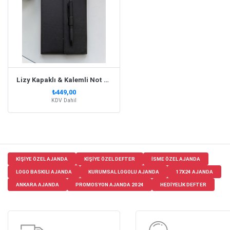
Lizy Kapaklı & Kalemli Not Defteri Siyah
₺449,00
KDV Dahil
KIŞIYE ÖZEL AJANDA
KIŞIYE ÖZEL DEFTER
ISME ÖZEL AJANDA
LOGO BASKILI AJANDA
KURUMSAL LOGOLU AJANDA
17X24 AJANDA
ANKARA AJANDA
PROMOSYON AJANDA 2024
HEDIYELIK DEFTER