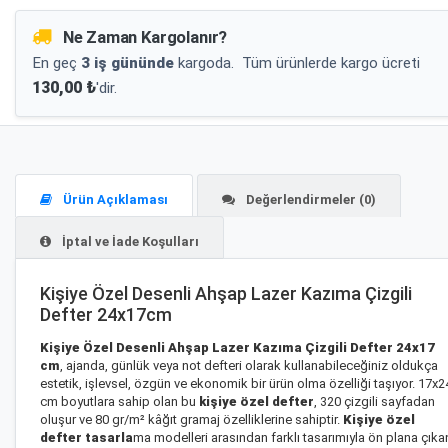
Ne Zaman Kargolanır?
En geç
3 iş gününde
kargoda.
Tüm ürünlerde kargo ücreti
130,00 ₺
'dir.
Ürün Açıklaması
Değerlendirmeler (0)
İptal ve İade Koşulları
Kişiye Özel Desenli Ahşap Lazer Kazıma Çizgili
Defter 24x17cm
Kişiye Özel Desenli Ahşap Lazer Kazıma Çizgili Defter 24x17
cm
, ajanda, günlük veya not defteri olarak kullanabileceğiniz oldukça
estetik, işlevsel, özgün ve ekonomik bir ürün olma özelliği taşıyor. 17x2
cm boyutlara sahip olan bu
kişiye özel defter
, 320 çizgili sayfadan
oluşur ve 80 gr/m² kâğıt gramaj özelliklerine sahiptir.
Kişiye özel
defter tasarla
ma modelleri arasından farklı tasarımıyla ön plana çıka