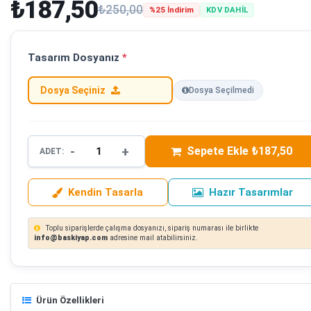
₺187,50
₺250,00
%25 İndirim
KDV DAHİL
Tasarım Dosyanız
*
Dosya Seçiniz
Dosya Seçilmedi
-
+
Sepete Ekle ₺187,50
ADET:
Kendin Tasarla
Hazır Tasarımlar
Toplu siparişlerde çalışma dosyanızı, sipariş numarası ile birlikte
info@baskiyap.com
adresine mail atabilirsiniz.
Ürün Özellikleri