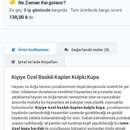
Ne Zaman Kargolanır?
En geç
3 iş gününde
kargoda.
Tüm ürünlerde kargo ücreti
130,00 ₺
'dir.
Ürün Açıklaması
Değerlendirmeler (0)
İptal ve İade Koşulları
Kişiye Özel Baskılı Kaplan Kulplu Kupa
Hayvan ve doğa teması çocuklarımızın hayal dünyasında önemli bir yer
tutar. Odalarının duvarlarına sevdikleri hayvanlara ait posterler asar,
yataklarına hayvan ve doğa temalı nevresimler ister ve oyuncakları
arasında mutlaka bu hayvanlara ait peluşlar veya plastik oyuncaklar
bulundururlar.
Kişiye özel baskılı kaplan kulplu kupa
, çocuklarınızın
hayalinde canlandırdığı tasarımları üzerinde görebileceği ve günlük
hayatında sıklıkla kullanabileceği bir ürün. Sabah kahvaltısında portaka
suyunu içebileceği, akşamları süt-kurabiye keyfi yapabileceği bu
isme
özel kupa bardak
ile çocuğunuzu bütçenizi yormadan mutlu etmek