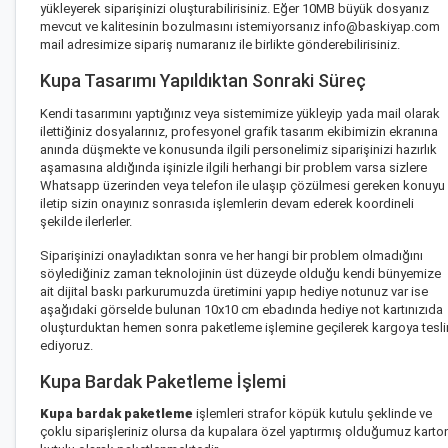
yükleyerek siparişinizi oluşturabilirisiniz. Eğer 10MB büyük dosyanız
mevcut ve kalitesinin bozulmasını istemiyorsanız
info@baskiyap.com
mail adresimize sipariş numaranız ile birlikte gönderebilirisiniz.
Kupa Tasarımı Yapıldıktan Sonraki Süreç
Kendi tasarımını yaptığınız veya sistemimize yükleyip yada mail olarak
ilettiğiniz dosyalarınız, profesyonel grafik tasarım ekibimizin ekranına
anında düşmekte ve konusunda ilgili personelimiz siparişinizi hazırlık
aşamasına aldığında işinizle ilgili herhangi bir problem varsa sizlere
Whatsapp üzerinden veya telefon ile ulaşıp çözülmesi gereken konuyu
iletip sizin onayınız sonrasıda işlemlerin devam ederek koordineli
şekilde ilerlerler.
Siparişinizi onayladıktan sonra ve her hangi bir problem olmadığını
söylediğiniz zaman teknolojinin üst düzeyde olduğu kendi bünyemize
ait dijital baskı parkurumuzda üretimini yapıp hediye notunuz var ise
aşağıdaki görselde bulunan 10x10 cm ebadında hediye not kartınızıda
oluşturduktan hemen sonra paketleme işlemine geçilerek kargoya tesl
ediyoruz.
Kupa Bardak Paketleme İşlemi
Kupa bardak paketleme
işlemleri strafor köpük kutulu şeklinde ve
çoklu siparişleriniz olursa da kupalara özel yaptırmış olduğumuz karto