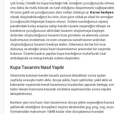
çok kolay. Üstelik bu kupa bardağın tek örneğinin çocuğunuzda olmas
onu daha da mutlu kılacak ve özel olduğunu düşünmesini sağlayacaktır
Yıl sonu geldi ve çocuğunuzun ders notları oldukça iyi.
Karne hediyes
olarak düşünebileceğiniz bu ürün, bize göre oldukça ideal bir armağan.
Çocuğunuzla bilgisayar başına oturun. Sizlere sunduğumuz sipariş
panelindeki kolay arayüze sahip
kendin tasarla
seçeneğini tıklayın ve
beraberce çocuğunuzun aklındaki tasarımı oluşturmaya başlayın.
Ardından oluşturduğunuz tasarımı bize gönderin ve alanında uzman
kadromuzun incelemesi ve sizin onayınıza sunulmasının ardından
oluşturduğunuz tasarımı baskıya alalım. Dilerseniz de her biri ince
dokunuş ve emeğin ürünü
hazır tasarımlarımız
arasından bir seçimde
bulunun. Özenle baskısı yapılan kupa bardağınızı muhafazalı özel
ambalajında ve mesaj kartıyla sizlere ulaştıralım.
Kupa Tasarımı Nasıl Yapılır
Sitemizde bulunan kendin tasarla yazsına tıkladıktan sonra açılan
sayfada sırasıyla metin ekle, dosya yükle, hazır şablonlar, şekil ekle ve
katmanlar sayesinde kendi tasarımınızı buralardan yaparak ilerleyip so
halini devam butonuna basarak önizleme aşamasından sonra sepete
ekleyebilirsiniz.
Bunların yanı sıra hazır olan tasarımınızı dosya yükle seçeneğine basar
yüklemek istediğiniz dosya(ları) seçiniz ekranından jpg, png, svg, ve p
formatındaki maksimum 10MB kadar olan dosyalarınızı buradan