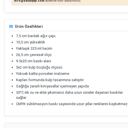
info@baskiyap.com
adresine mail atabilirsiniz.
Ürün Özellikleri
7,5 cm bardak ağız çapı
10,5 cm yükseklik
Yaklaşık 325 ml hacim
26,5 cm çevresel ölçü
9.5x20 cm baskı alanı
5x2 cm kulp boşluğu ölçüsü
Yüksek kalite porselen malzeme
Kaplan formunda kulp tasarımına sahiptir
Sağlığa zararlı kimyasallar içermeyen yapıda
30°C ılık su ve elde yıkamanız daha uzun süreler dayanan baskılar
sağlar
CMYK süblimasyon baskı sayesinde uzun yıllar renklerini kaybetmez