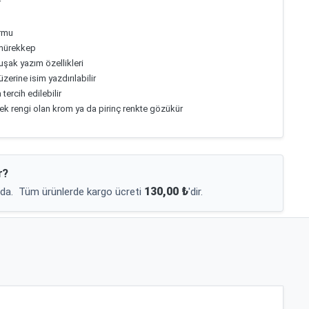
r
ormu
 mürekkep
uşak yazım özellikleri
zerine isim yazdırılabilir
ercih edilebilir
ek rengi olan krom ya da pirinç renkte gözükür
r?
130,00 ₺
da.
Tüm ürünlerde kargo ücreti
'dir.