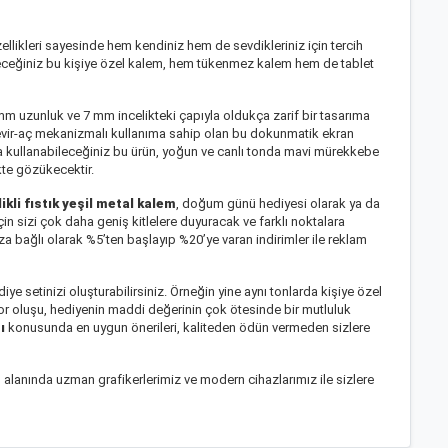
özellikleri sayesinde hem kendiniz hem de sevdikleriniz için tercih
leceğiniz bu kişiye özel kalem, hem
tükenmez kalem
hem de tablet
mm uzunluk ve 7 mm incelikteki çapıyla oldukça zarif bir tasarıma
. Çevir-aç mekanizmalı kullanıma sahip olan bu dokunmatik ekran
 kullanabileceğiniz bu ürün, yoğun ve canlı tonda mavi mürekkebe
nkte gözükecektir.
kli fıstık yeşil metal kalem
, doğum günü hediyesi olarak ya da
çin sizi çok daha geniş kitlelere duyuracak ve farklı noktalara
za bağlı olarak %5’ten başlayıp %20’ye varan indirimler ile reklam
diye seti
nizi oluşturabilirsiniz. Örneğin yine aynı tonlarda kişiye özel
ıyor oluşu, hediyenin maddi değerinin çok ötesinde bir mutluluk
ı
konusunda en uygun önerileri, kaliteden ödün vermeden sizlere
 alanında uzman grafikerlerimiz ve modern cihazlarımız ile sizlere