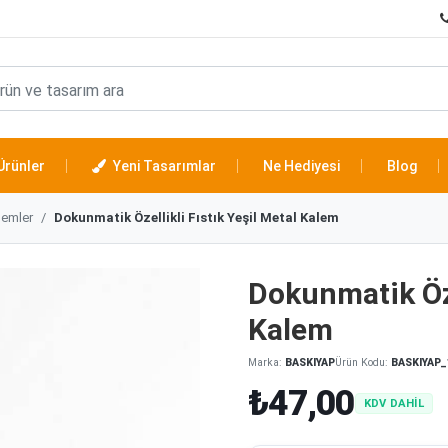
Ürünler
Yeni Tasarımlar
Ne Hediyesi
Blog
lemler
Dokunmatik Özellikli Fıstık Yeşil Metal Kalem
Dokunmatik Öze
Kalem
Marka:
BASKIYAP
Ürün Kodu:
BASKIYAP_
₺47,00
KDV DAHİL