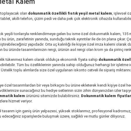
Metal Kalem
ne toplayacak olan
dokunmatik özellikli fıstık yeşil metal kalem
, işlevsel 
tablet, akıllı telefon, çizim pedi ve daha pek çok elektronik cihazda kullanabi
stık yeşili tonlarıyla renklendirmeye gelen bu
isme özel dokunmatik kalem
, 135 
n bu ürün, zarafetinin yanında, sunduğu teknik ayrıntılar ile de ön plana çıkar
iştirebileceğiniz yapıdadır. Orta uç kalınlığı ile
kişiye özel imza kalemi
olarak da
lan bu üründe tasarımlarınızın rengi, ürünün asıl rengi olan krom ya da pirinç re
yelik tükenmez kalem olarak oldukça ekonomik fiyata sahip
dokunmatik özelli
dirilebilir. Tüm bu özelliklerinin yanında sahip olduğunuz herhangi bir işletme i
stelik toplu alımlarda size özel uygulanan iskonto cetveli ile sipariş miktarını
ye özel tasarımlardan bir veya birkaçını bu ürüne ekleterek kendi
kişiye özel he
sevdiklerinize sunacağınız bu hediye setlerinin sizin zihin dünyanızdan izler taş
unmatik kalem
ürününü sitemizde bulabilirsiniz.
Dokunmatik kalem fiyatlar
ere hizmet veriyor.
l tasarım için geniş ürün yelpazesi, yüksek stoklarımız, profesyonel kadromuz,
lu edeceğiniz siparişlerde buluşmak üzere, sağlıklı ve mutlu günler diliyoruz.