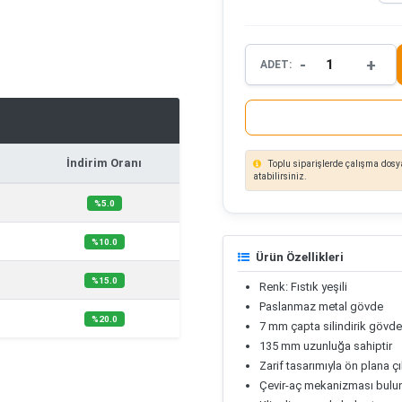
-
+
ADET:
İndirim Oranı
Toplu siparişlerde çalışma dosya
atabilirsiniz.
%5.0
%10.0
Ürün Özellikleri
%15.0
Renk: Fıstık yeşili
Paslanmaz metal gövde
%20.0
7 mm çapta silindirik gövde
135 mm uzunluğa sahiptir
Zarif tasarımıyla ön plana ç
Çevir-aç mekanizması bulu