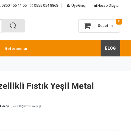
0850 455 11 55
0555 054 8868
Üye Girişi
Hesap Oluştur
0
Sepetim
BLOG
Referanslar
llikli Fıstık Yeşil Metal
1257
(Henüz Değerlendirilmemiş)