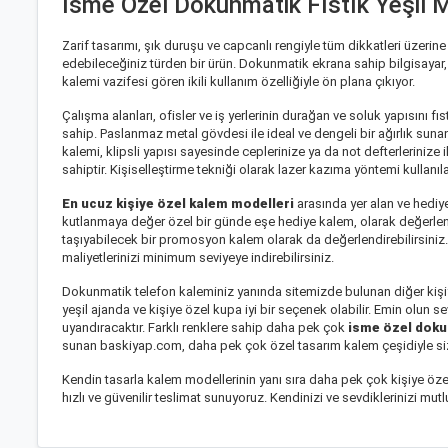
İsme Özel Dokunmatik Fıstık Yeşil 
Zarif tasarımı, şık duruşu ve capcanlı rengiyle tüm dikkatleri üzeri
edebileceğiniz türden bir ürün. Dokunmatik ekrana sahip bilgisayar, 
kalemi vazifesi gören ikili kullanım özelliğiyle ön plana çıkıyor.
Çalışma alanları, ofisler ve iş yerlerinin durağan ve soluk yapısını fı
sahip. Paslanmaz metal gövdesi ile ideal ve dengeli bir ağırlık suna
kalemi, klipsli yapısı sayesinde ceplerinize ya da not defterlerinize il
sahiptir. Kişiselleştirme tekniği olarak lazer kazıma yöntemi kullanı
En ucuz kişiye özel kalem modelleri
arasında yer alan ve hedi
kutlanmaya değer özel bir günde
eşe hediye kalem
, olarak değerlen
taşıyabilecek bir promosyon kalem olarak da değerlendirebilirsiniz. Ü
maliyetlerinizi minimum seviyeye indirebilirsiniz.
Dokunmatik telefon kalemi
niz yanında sitemizde bulunan diğer kişi
yeşil ajanda ve
kişiye özel kupa
iyi bir seçenek olabilir. Emin olun 
uyandıracaktır. Farklı renklere sahip daha pek çok
isme özel dok
sunan baskiyap.com, daha pek çok özel tasarım kalem çeşidiyle sizl
Kendin tasarla kalem modellerinin yanı sıra daha pek çok kişiye öze
hızlı ve güvenilir teslimat sunuyoruz. Kendinizi ve sevdiklerinizi mut