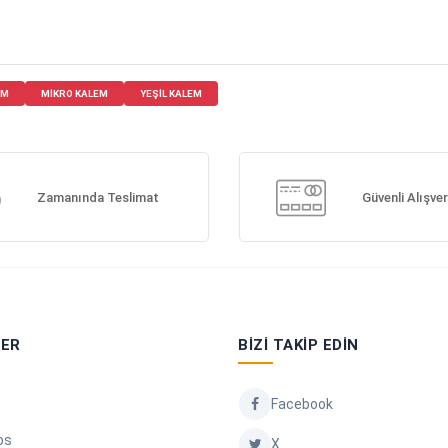
EM
MIKRO KALEM
YEŞIL KALEM
Zamanında Teslimat
Güvenli Alışver
LER
BIZI TAKIP EDIN
Facebook
os
X