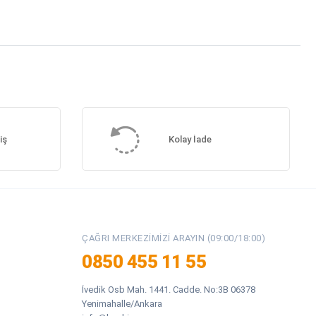
iş
Kolay İade
ÇAĞRI MERKEZIMIZI ARAYIN (09:00/18:00)
0850 455 11 55
İvedik Osb Mah. 1441. Cadde. No:3B 06378
Yenimahalle/Ankara