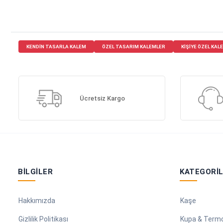
KENDIN TASARLA KALEM
ÖZEL TASARIM KALEMLER
KIŞIYE ÖZEL KAL
Ücretsiz Kargo
BILGILER
KATEGORI
Hakkımızda
Kaşe
Gizlilik Politikası
Kupa & Term