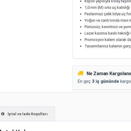
Klipsli yapısıyla kolay taşını
1,0 mm (M) orta uç kalınlığı
Paslanmaz çelik bilye uç f
Yoğun ve canlı tonda mavi
Pürüzsüz, kesintisiz ve yum
Lazer kazıma baskı tekniği ü
Promosyon kalem olarak da t
Tasarımlarınız kalemin gerç
Ne Zaman Kargolanı
En geç
3 iş gününde
kargo
İptal ve İade Koşulları