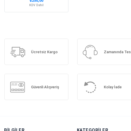
₺250,00
KDV Dahil
Ücretsiz Kargo
Zamanında Tes
Güvenli Alışveriş
Kolay İade
BILGILER
KATEGORILER