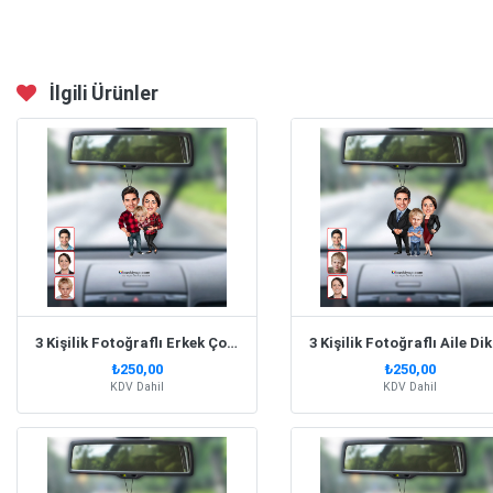
İlgili Ürünler
3 Kişilik Fotoğraflı Erkek Çocuklu Aile Dikiz Ayna Süsü Biblo
₺250,00
₺250,00
KDV Dahil
KDV Dahil